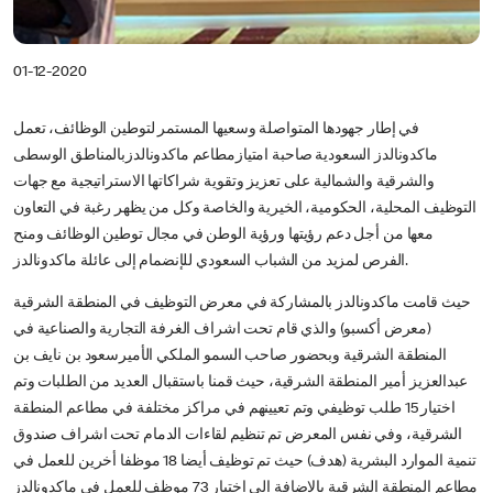
01-12-2020
في إطار جهودها المتواصلة وسعيها المستمر لتوطين الوظائف، تعمل
ماكدونالدز السعودية صاحبة امتيازمطاعم ماكدونالدزبالمناطق الوسطى
والشرقية والشمالية على تعزيز وتقوية شراكاتها الاستراتيجية مع جهات
التوظيف المحلية، الحكومية، الخيرية والخاصة وكل من يظهر رغبة في التعاون
معها من أجل دعم رؤيتها ورؤية الوطن في مجال توطين الوظائف ومنح
الفرص لمزيد من الشباب السعودي للإنضمام إلى عائلة ماكدونالدز.
حيث قامت ماكدونالدز بالمشاركة في معرض التوظيف في المنطقة الشرقية
(معرض أكسبو) والذي قام تحت اشراف الغرفة التجارية والصناعية في
المنطقة الشرقية وبحضور صاحب السمو الملكي الأميرسعود بن نايف بن
عبدالعزيز أمير المنطقة الشرقية، حيث قمنا باستقبال العديد من الطلبات وتم
اختيار 15 طلب توظيفي وتم تعيينهم في مراكز مختلفة في مطاعم المنطقة
الشرقية، وفي نفس المعرض تم تنظيم لقاءات الدمام تحت اشراف صندوق
تنمية الموارد البشرية (هدف) حيث تم توظيف أيضا 18 موظفا أخرين للعمل في
مطاعم المنطقة الشرقية بالاضافة الى اختيار 73 موظف للعمل في ماكدونالدز