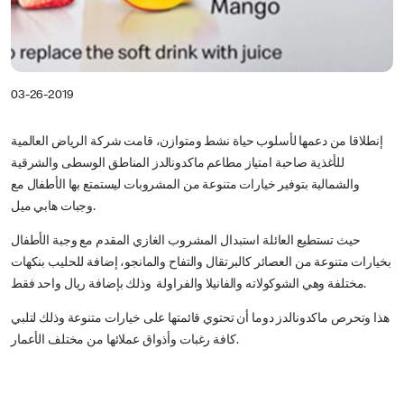
03-26-2019
إنطلاقا من دعمها لأسلوب حياة نشط ومتوازن، قامت شركة الرياض العالمية
للأغذية صاحبة امتياز مطاعم ماكدونالدز المناطق الوسطى والشرقية
والشمالية بتوفير خيارات متنوعة من المشروبات ليستمتع بها الأطفال مع
وجبات هابي ميل.
حيث تستطيع العائلة استبدال المشروب الغازي المقدم مع وجبة الأطفال
بخيارات متنوعة من العصائر كالبرتقال والتفاح والمانجو، إضافة للحليب بنكهات
مختلفة وهي الشوكولاته والفانيلا والفراولة وذلك بإضافة ريال واحد فقط.
هذا وتحرص ماكدونالدز دوما أن تحتوي قائمتها على خيارات متنوعة وذلك لتلبي
كافة رغبات وأذواق عملائها من مختلف الأعمار.