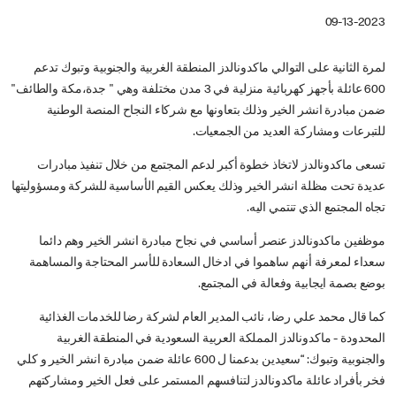
09-13-2023
لمرة الثانية على التوالي ماكدونالدز المنطقة الغربية والجنوبية وتبوك تدعم
600 عائلة بأجهز كهربائية منزلية في 3 مدن مختلفة وهي " جدة،مكة والطائف"
ضمن مبادرة انشر الخير وذلك بتعاونها مع شركاء النجاح المنصة الوطنية
للتبرعات ومشاركة العديد من الجمعيات.
تسعى ماكدونالدز لاتخاذ خطوة أكبر لدعم المجتمع من خلال تنفيذ مبادرات
عديدة تحت مظلة انشر الخير وذلك يعكس القيم الأساسية للشركة ومسؤوليتها
تجاه المجتمع الذي تنتمي اليه.
موظفين ماكدونالدز عنصر أساسي في نجاح مبادرة انشر الخير وهم دائما
سعداء لمعرفة أنهم ساهموا في ادخال السعادة للأسر المحتاجة والمساهمة
بوضع بصمة ايجابية وفعالة في المجتمع.
كما قال محمد علي رضا، نائب المدير العام لشركة رضا للخدمات الغذائية
المحدودة - ماكدونالدز المملكة العربية السعودية في المنطقة الغربية
والجنوبية وتبوك: “سعيدين بدعمنا ل 600 عائلة ضمن مبادرة انشر الخير و كلي
فخر بأفراد عائلة ماكدونالدز لتنافسهم المستمر على فعل الخير ومشاركتهم