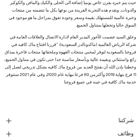
حيث يتم خبزه بفرن خاص يوميا إضافة الى الحلى والكيك والمافن والكوكيز
والدونات. ونقدم هذه التجربة الفريدة من نوعها بكل ما تتضمنه من منتجات
وخبرة عالمية للمستهلك بقيمة وسعر وجودة تفوق بمراحل ما هو موجود في
السوق حاليا وتجعلها بمتناول الجميع.
وعلق السيد عصمت الأعور المدير العام لادارة الاتصال والعلاقات العامة في
شركة الرياض العالمية (ماكدونالدز السعودية): "قررنا افتتاح ماك كافيه في
فروعنا بالسعودية لنوفر لمحبي منتجات القهوة وملحقاتها منتجات فاخرة بمذاق
رائع واستثنائي وبقيمة عالية وبأسعار مناسبة جدا حتى تكون في متناول الجميع،
وخطتنا بإذن الله أن نفتتح العديد من فروع ماك كافيه بشكل تدريجي لتصل إلى
11 فرع بنهاية 2019 وأكثرمن 60 فرعا بنهاية عام 2020, وفي عام 2021 ستتوفر
خدمة ماك كافية في حينه في جميع فروعنا
شركتنا
وظائف