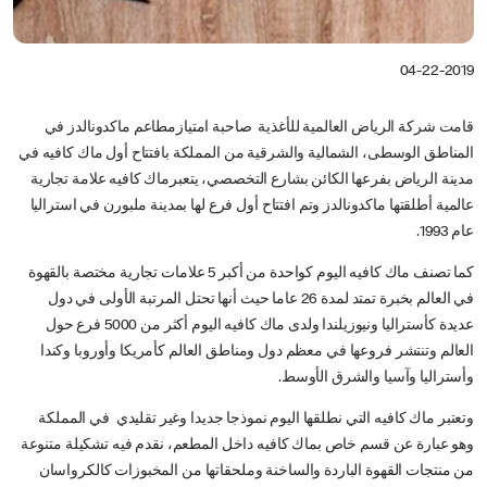
04-22-2019
قامت شركة الرياض العالمية للأغذية صاحبة امتيازمطاعم ماكدونالدز في
المناطق الوسطى، الشمالية والشرقية من المملكة بافتتاح أول ماك كافيه في
مدينة الرياض بفرعها الكائن بشارع التخصصي، يتعبرماك كافيه علامة تجارية
عالمية أطلقتها ماكدونالدز وتم افتتاح أول فرع لها بمدينة ملبورن في استراليا
عام 1993.
كما تصنف ماك كافيه اليوم كواحدة من أكبر 5 علامات تجارية مختصة بالقهوة
في العالم بخبرة تمتد لمدة 26 عاما حيث أنها تحتل المرتبة الأولى في دول
عديدة كأستراليا ونيوزيلندا ولدى ماك كافيه اليوم أكثر من 5000 فرع حول
العالم وتنتشر فروعها في معظم دول ومناطق العالم كأمريكا وأوروبا وكندا
وأستراليا وآسيا والشرق الأوسط.
وتعتبر ماك كافيه التي نطلقها اليوم نموذجا جديدا وغير تقليدي في المملكة
وهو عبارة عن قسم خاص بماك كافيه داخل المطعم، نقدم فيه تشكيلة متنوعة
من منتجات القهوة الباردة والساخنة وملحقاتها من المخبوزات كالكرواسان