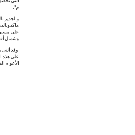
م".
على مستوى
وشمال أفريقيا 
وقد أثنى 
على هذه ال
الأعوام الق