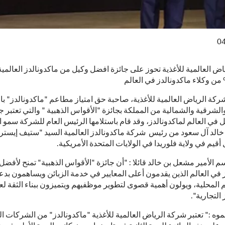
04
ض العالمية للأغذية تحوز على جائزة افضل وكيل من ماكدونالدز العالمية 
ركة الرياض العالمية للأغذية، صاحبة حق امتياز مطاعم "ماكدونالدز" ب
شرقية والشمالية من المملكة بجائزة "الأقواس الذهبية " والتي تعتبر ج
في العالم لماكدونالدز، وقد قام باستلامها الرئيس العام للشركة سمو ال
الد آل سعود من رئيس شركة ماكدونالدز العالمية السيد "ستيف إيستر
قيم في ولاية فلوريدا في الولايات المتحدة الأمريكية.
 الأمير مشعل بن خالد قائلا : "أن جائزة "الأقواس الذهبية" تمنح لأفضل 
 في العالم الذين يقدمون أعلى المعايير في خدمة الزبائن ويساهمون بدع
المحلية، ويولون أهمية قصوى لتطوير موظفيهم ويتميزون ببناء الثقة لع
التجارية".
 :" تعتبر شركة الرياض العالمية للأغذية "ماكدونالدز" من الشركات ال