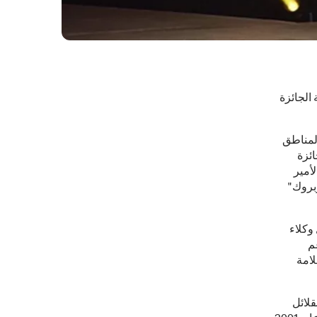
الجائزة
المناطق
ائزة
أمير
بروك"
وكلاء
م
لامة
قلائل