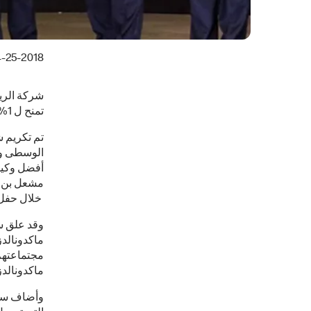
-25-2018
شركة الريا
تمنح ل 1% من وكلاء ماكدونالدز في العالم
تم تكريم ش
الوسطى وال
أفضل وكيل 
مشعل بن خ
خلال حفل أ
وقد علق سم
ماكدونالدز
مجتماعتهم 
ماكدونالدز 
وأضاف سموه