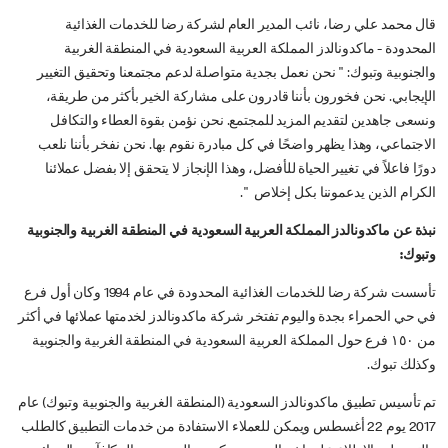
قال محمد علي رضا، نائب المدير العام لشركة رضا للخدمات الغذائية
المحدودة - ماكدونالدز المملكة العربية السعودية في المنطقة الغربية
والجنوبية وتبوك: " نحن نعمل بجدية متواصلة لدعم مجتمعنا وتحقيق التغيير
الإيجابي. نحن فخورون بأننا قادرون على مشاركة الخير بأكثر من طريقة،
ونسعى جاهدين لتقديم المزيد للمجتمع. نحن نؤمن بقوة العطاء والتكافل
الاجتماعي، وهذا يظهر واضحًا في كل مبادرة نقوم بها. نحن نفخر بأننا نلعب
دورًا فاعلاً في تغيير الحياة للأفضل، وهذا الإنجاز لا يتحقق إلا بفضل عملائنا
الكرام الذين يدعموننا بكل إخلاص ".
نبذة عن ماكدونالدز المملكة العربية السعودية في المنطقة الغربية والجنوبية
وتبوك:
تأسست شركة رضا للخدمات الغذائية المحدودة في عام 1994 وكان أول فرع
في حي الحمراء بجدة واليوم تفتخر شركة ماكدونالدز لخدمتها عملائها في أكثر
من ١٥٠ فرع حول المملكة العربية السعودية في المنطقة الغربية والجنوبية
وكذلك تبوك.
تم تأسيس تطبيق ماكدونالدز السعودية (المنطقة الغربية والجنوبية وتبوك) عام
2017 يوم 22 أغسطس ويمكن للعملاء الاستفادة من خدمات التطبيق كالطلب