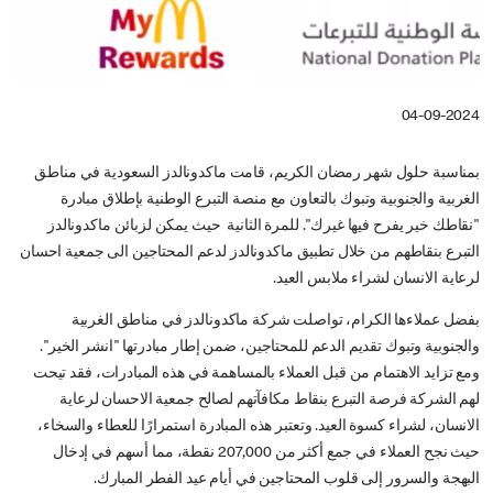
04-09-2024
بمناسبة حلول شهر رمضان الكريم، قامت ماكدونالدز السعودية في مناطق
الغربية والجنوبية وتبوك بالتعاون مع منصة التبرع الوطنية بإطلاق مبادرة
"نقاطك خير يفرح فيها غيرك". للمرة الثانية حيث يمكن لزبائن ماكدونالدز
التبرع بنقاطهم من خلال تطبيق ماكدونالدز لدعم المحتاجين الى جمعية احسان
لرعاية الانسان لشراء ملابس العيد.
بفضل عملاءها الكرام، تواصلت شركة ماكدونالدز في مناطق الغربية
والجنوبية وتبوك تقديم الدعم للمحتاجين، ضمن إطار مبادرتها "انشر الخير".
ومع تزايد الاهتمام من قبل العملاء بالمساهمة في هذه المبادرات، فقد تيحت
لهم الشركة فرصة التبرع بنقاط مكافآتهم لصالح جمعية الاحسان لرعاية
الانسان، لشراء كسوة العيد. وتعتبر هذه المبادرة استمرارًا للعطاء والسخاء،
حيث نجح العملاء في جمع أكثر من 207,000 نقطة، مما أسهم في إدخال
البهجة والسرور إلى قلوب المحتاجين في أيام عيد الفطر المبارك.