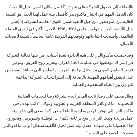
بالإضافة إلى حصول الشركة على شهادة "أفضل مكان للعمل لجيل الألفية"،
كان العامل المهم في اختيار ماكدونالدز كأفضل بيئة عمل لهذا الجيل هو النسبة
العالية من الموظفين من جيل الألفية ضمن القوى العاملة للشركة. إذ يُعتبر
جيل الألفية، الذين ولدوا بين عامي 1981 و1996، الجيل الأكبر في القوى العاملة
العالمية، وأصبحت احتياجاتهم وتوقعاتهم الفريدة عاملاً أساسياً بالنسبة لأصحاب
الأعمال.
وقد حصلت ماكدونالدز على هذه الجائزة لعدة أسباب، من بينها فعالية الشركة
في إشراك موظفيها في عمليات اتخاذ القرار، وتعزيز روح الفريق، وتوفير
فرص التطوير المهني من خلال برامج التدريب والتطوير التي تساعد الموظفين
على تحقيق أهدافهم المهنية. بالإضافة إلى استراتيجيات الشركة الداعمة
للتوازن بين الحياة الشخصية والعملية.
وقال محمد علي رضا، نائب المدير العام لشركة رضا للخدمات الغذائية
المحدودة - ماكدونالدز المنطقة الغربية والجنوبية وتبوك : "دائما نهدف في
ماكدونالدز، إلى توفير فرص وظيفية لأبناء الوطن. كما نسعى إلى خلق بيئة
عمل مريحة ولدينا التزام راسخ برعاية الكفاءات الوطنية وتطويرها . وفخورون
جدًا بحصولنا على شهادة أفضل بيئة عمل لجيل الألفية. ستظل أبواب ماكدونالدز
مفتوحة للجميع على الدوام.."