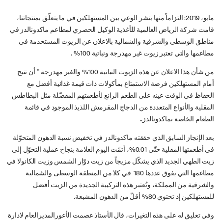
مايو، 2019: التزاماً منها بنشر الوعي بين المستهلكين في ما يتعلّق بمنتجاتنا،
قامت شركة الرياض العالمية للأغذية الوكيل الحصري لمطاعم ماكدونالدز في
مناطق الوسطى والشرقية والشمالية بالاعلان عن الزيوت المستخدمة في
مطاعمها والتي تعتبر زيوت غير مهدرجة ونباتية 100% .
من شأن هذا الاعلان عن هذه الزيوت النباتية 100% والغير مهدرجة " أن تتيح
أمام المستهلكين فرصة الاستمتاع بمأكولات ذات قيمة غذائية أفضل مع
الحفاظ في الوقت عينه على الطعم الرائع لأطعمتهم المفضّلة مثل البطاطس
المقلية والأنواع المتعددة من الدجاج المقرمش اللذيذ الموجود في قائمة
الطعام الخاصة بماكدونالدز..
بعد الإنجاز السابق الذي حققته ماكدونالدز في تخفيض نسبة الدهون المتحوّلة
في أطعمتها المقلية حتّى 0.01%، أتمّت اليوم العلامة بنجاح عملية التحوّل إلى
زيت الطهي الجديد الذي يشكّل مزيجاً من زيت دوّار الشمس وزيت الكانولا في
مطاعمها التي يفوق عددها 180 في كلا من المنطقة الوسطى والشمالية
والشرقية من المملكة، وتُعتبر هذه التركيبة الجديدة من الزيت أفضل
للمستهلكين إذ تحتوي 80% أقلّ من الدهون المشبعة.
وفي تعليق له على هذه التغيرات، قال الأستاذ عصمت الأعورالمديرالعام لادارة