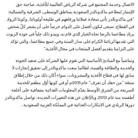
الاتصال وخدمة المجتمع في شركة الرياض العالمية للأغذية، صاحبة حق
الإمتياز لمطاعم ماكدونالدز السعودية بمناطق الوسطى، الشرقية والشمالية:
"في ماكدونالدز تأتي سعادة عملائنا ورفاههم في طليعة أولوياتنا، وكوننا الرواد
في القطاع، نسعى لنكون أفضل على الدوام حرصاً على أن يشعر كلّ شخص
يرتاد مطاعمنا بالرضا تجاه الخيار الذي قام به. ويبدو ذلك جلياً في جودة الزيوت
التي نقدمها لزبائننا الكرام على مدار السنة وفي جميع مطاعمنا، والتي تؤكد
على التزامنا بتقديم أفضل المنتجات في مجال الأغذية."
وتماشياً مع المبادئ الأساسية التي تقوم عليها الشركة على صعيد الجودة
والخدمة والنظافة والقيمة، لطالما سعت ماكدونالدز إلى تحقيق إنجازات لا
سابق لها في قطاع الأغذية والمشروبات، سواء أكان ذلك من خلال إطلاق
منصّة "من حقك أن تعرف" عام 2015م أو في كونها أوّل مطعم للخدمة
السريعة من الشرق الأوسط يقدّم المعلومات الغذائية بشفافية على أغلفة
أطعمته منذ عام 2013. وبالإعلان عن هذه التغييرات الجديدة، تواصل ماكدونالدز
دورها الريادي في الابتكارات الغذائية في المملكة العربية السعودية .