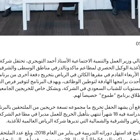
0
ي وزير العمل والتنمية الاجتماعية الأستاذ أحمد التويجري، تحتفل شركة
للأغذية الوكيل الحصري لمطاعم ماكدونالدزفي مناطق الوسطى والشرقي
الأربعاء القادم في مقرها الكائن في الرياض بتخريج دفعة أخرى من برنام
حدث برامجها الهادفة لتوطين الوظائف، ويهدف البرنامج لتوفير فرص ا
ستويات للشباب السعودي في الشركة، وبشكل خاص للخريجين الجامعيي
إطلاق برنامج "طموح" خصيصاَ لهم.
قع أن يشهد الحفل تخريج ما مجموعه تسعة خريجين من الملتحقين بالبرنا
تستغرق الدراسة فيه 18 شهراً تنتهي بتأهيل الخريج للعمل مديرا في مطاعم الشر
اض والشرقية والشمالية التي تديرها شركة الرياض العالمية للأغذية.
وكان البرنامج قد استهل دوراته التدريبية في يناير من العام 2018،