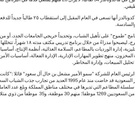
برنامج طموح في ماكدونالدز 54 طالباً، لا يزال 28 منهم يمضي قدماً في البر
ظيفي.
وذكرت ماكدونالدز أنها تسعى في العام المقبل إلى استقطاب ٢٥ طالباً جد
السادسة.
امج "طموح" على تأهيل الشباب، وتحديداً خريجي الجامعات الجدد، أو من
وشك التخرج، ليصبحوا مدراءً من خلال برنامج تدريبي مكثف مد
جليزية، إدارة الورديات بالمطاعم، السلامة الغذائية، أنظمة الإنتاج، أساسيا
 المخزون، منهج تطوير المهارات الإدارية، الإدارة الفعالة، أساسيات الأمن
تحليل المبيعات، وإدارة المخاطر.
لرئيس العام للشركة "سمو الأمير مشعل بن خال آل سعود" قائلا :"كانت
ماكدونالدز السعودية قد خاضت منذ عام 1995 العديد من تجارب جذب الشبا
لسلة المطاعم التي تديرها في مختلف مناطق المملكة وبلغ عدد العاملي
عام 2019 من السعوديين 1269 موظفا؛ منهم 30 موظفة، و35 موظفاً من