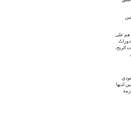
نامج لتحقيق
يداً للدفعتين
 هم على
ته ١٨ شهراً، تتخللها دوراتٌ
ت الربح،
ب السعودي
ن لديها
 ذوي متلازمة