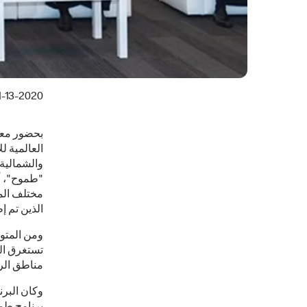
1-13-2020
بحضور معال
العالمية 
والشمالية 
"طموح"، أ
مختلف الم
الذين تم 
ومن المتو
مناطق الري