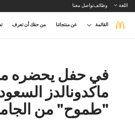
اللغة
وظائف
تواصل معنا
القائمة
عن منتجاتنا
من حقك أن تعرف
تط
في حفل يحضره معال
ماكدونالدز السعود
"طموح" من الجامع