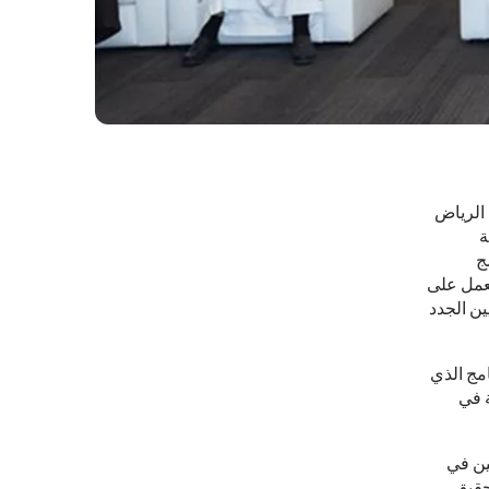
 الرياض
ة
ج
لعمل على
ن الجدد
مج الذي
كة في
 وبلغ عدد الملتحقين في