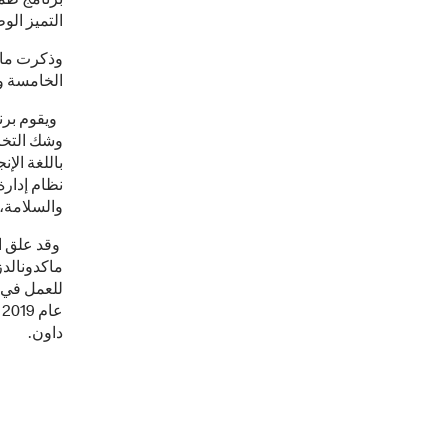
التميز الو
الخامسة و
ويقوم برن
باللغة الإن
نظام إدارة
والسلامة، 
وقد علق ا
للعمل في س
داون.