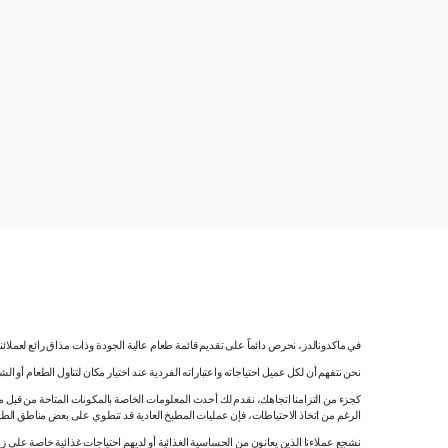
في ماكدونالدز، نحرص دائماً على تقديم قائمة طعام عالية الجودة وذات مذاق رائع لعملائ
نحن نتفهم أن لكل عميل احتياجاته واعتباراته الفردية عند اختيار مكان لتناول الطعام أو ا
كجزء من التزامنا اتجاهك، نقدم لك أحدث المعلومات الخاصة بالمكونات المتاحة من قبل مورّ
الرغم من اتخاذ الاحتياطات، فإن عمليات المطبخ العادية قد تنطوي على بعض مناطق الطه
نشجع عملاءنا الذين يعانون من الحساسية الغذائية أو لديهم احتياجات غذائية خاصة على زي