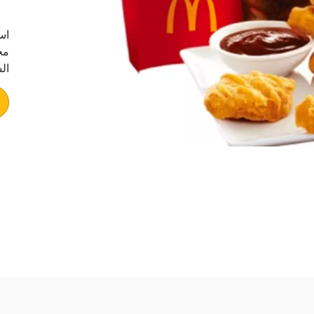
مح
ال