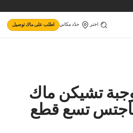
اختر
حدّد مكاني
اطلب على ماك توصيل
جبة تشيكن ماك
اجتس تسع قطع