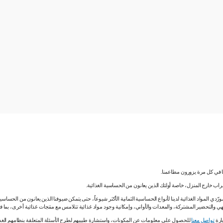
نا في كل مرة يزورون مطاعمنا.
لشراب خارج المنزل، خاصة أولئك الذين يعانون من الحساسية الغذائية.
دي المواد الغذائية لدينا لأنواع الحساسية الثمانية الأكثر شيوعاً، حتى يتمكن ضيوفنا الذين يعانون من الحساس
ي والتحضير المشتركة، والمعدات والأواني، وإمكانية وجود مواد غذائية تتلامس مع منتجات غذائية أخرى، بما
ارة
تواصل معنا
للحصول على معلومات عن المكونات، واستشارة طبيبهم لطرح الأسئلة المتعلقة بنظامهم الغذائي.