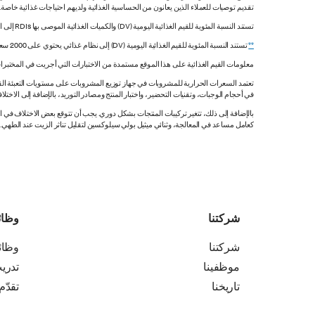
تقديم توصيات للعملاء الذين يعانون من الحساسية الغذائية ولديهم احتياجات غذائية خاصة
تستند النسبة المئوية للقيم الغذائية اليومية (DV) والكميات الغذائية الموصى بها RDIs إلى القيم غير المقيدة.
**
تستند النسبة المئوية للقيم الغذائية اليومية (DV) إلى نظام غذائي يحتوي على 2000 سعرة حرارية. قد تكون قيمك اليومية أعلى أو أقل اعتماداً على احتياجاتك من السعرات الحرارية.
معلومات القيم الغذائية على هذا الموقع مستمدة من الاختبارات التي أجريت في المختبرات
تعتمد السعرات الحرارية للمشروبات في جهاز توزيع المشروبات على مستويات التعبئة القي
في أحجام الوجبات، وتقنيات التحضير، واختبار المنتج ومصادر التوريد، بالإضافة إلى الاختلاف
بالإضافة إلى ذلك، تتغير تركيبات المنتجات بشكل دوري. يجب أن تتوقع بعض الاختلاف ف
كعامل مساعد في المعالجة، وثنائي ميثيل بولي سيلوكسين لتقليل تناثر الزيت عند الطهي. هذه المعلومات صحيح
شركتنا
وظا
شركتنا
وظا
موظفينا
تدري
تاريخنا
تقدّم