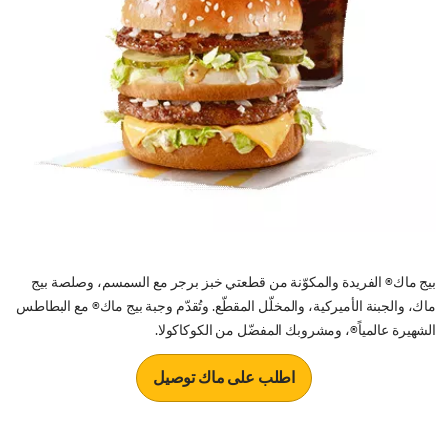
بيج ماك® الفريدة والمكوّنة من قطعتي خبز برجر مع السمسم، وصلصة بيج
ماك، والجبنة الأميركية، والمخلّل المقطّع. وتُقدّم وجبة بيج ماك® مع البطاطس
الشهيرة عالمياً®، ومشروبك المفضّل من الكوكاكولا.
اطلب على ماك توصيل