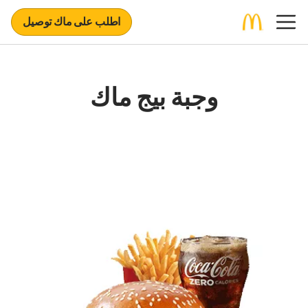
اطلب على ماك توصيل
وجبة بيج ماك