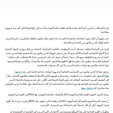
في ماكدونالدز، نحرص دائماً على تقديم قائمة طعام عالية الجودة وذات مذاق رائع لعملائنا في كل مرة يزورون
مطاعمنا.
نحن نتفهم أن لكل عميل احتياجاته واعتباراته الفردية عند اختيار مكان لتناول الطعام أو الشراب خارج المنزل،
خاصة أولئك الذين يعانون من الحساسية الغذائية.
كجزء من التزامنا اتجاهك، نقدم لك أحدث المعلومات الخاصة بالمكونات المتاحة من قبل مورّدي المواد الغذائية
لدينا لأنواع الحساسية الثمانية الأكثر شيوعاً، حتى يتمكن ضيوفنا الذين يعانون من الحساسية الغذائية من تحديد
اختيارات مدروسة للطعام. ومع ذلك، نريدك أيضاً أن تعرف أنه على الرغم من اتخاذ الاحتياطات، فإن عمليات
المطبخ العادية قد تنطوي على بعض مناطق الطهي والتحضير المشتركة، والمعدات والأواني، وإمكانية وجود
مواد غذائية تتلامس مع منتجات غذائية أخرى، بما في ذلك مسببات الحساسية.
نشجع عملاءنا الذين يعانون من الحساسية الغذائية أو لديهم احتياجات غذائية خاصة على زيارة
تواصل
معنا
للحصول على معلومات عن المكونات، واستشارة طبيبهم لطرح الأسئلة المتعلقة بنظامهم الغذائي. نظراً
إلى الطبيعة الفردية لحساسية الطعام، قد يكون أطباء العملاء هم الأقدر على تقديم توصيات للعملاء الذين
يعانون من الحساسية الغذائية ولديهم احتياجات غذائية خاصة. إذا كانت لديك أسئلة حول طعامنا، يُرجى التواصل
معنا مباشرة على
تواصل معنا
.
تستند النسبة المئوية للقيم الغذائية اليومية (DV) والكميات الغذائية الموصى بها RDIs إلى القيم غير المقيدة.
**
تستند النسبة المئوية للقيم الغذائية اليومية (DV) إلى نظام غذائي يحتوي على 2000 سعرة حرارية. قد تكون
قيمك اليومية أعلى أو أقل اعتماداً على احتياجاتك من السعرات الحرارية.
معلومات القيم الغذائية على هذا الموقع مستمدة من الاختبارات التي أجريت في المختبرات المعتمدة، أو