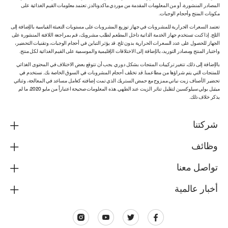
المصادر المنشورة، أو من المعلومات المقدمة من موردي ماكدونالدز. تعتمد معلومات القيم الغذائية على
مكونات المنتج وأحجام الوجبات.
تعتمد السعرات الحرارية للمشروبات في جهاز توزيع المشروبات على مستويات التعبئة القياسية بالإضافة إلى
الثلج. إذا كنت تستخدم جهاز الخدمة الذاتية داخل المطعم لطلب مشروبك، قم بمراجعة اللافتة المنشورة على
الجهاز للحصول على عدد السعرات الحرارية بدون ثلج. قد يؤثر التباين في أحجام الوجبات، وتقنيات التحضير،
واختبار المنتج ومصادر التوريد، بالإضافة إلى الاختلافات الإقليمية والموسمية على القيم الغذائية لكل منتج.
بالإضافة إلى ذلك، تتغير تركيبات المنتجات بشكل دوري. يجب أن تتوقع بعض الاختلاف في المحتوى الغذائي
للمنتجات التي يتم شراؤها من مطاعمنا. قد تختلف أحجام المشروبات في السوق الخاصة بك. نستخدم في
تحضير الأصناف زيت نباتي ممزوج مع حمض الستريك الذي تمت إضافته كعامل مساعد في المعالجة، وثنائي
ميثيل بولي سيلوكسين لتقليل تناثر الزيت عند الطهي. هذه المعلومات صحيحة اعتباراً من مايو 2020، ما لم
يذكر خلاف ذلك.
شركتنا
وظائف
تواصل معنا
أخبار عالمية