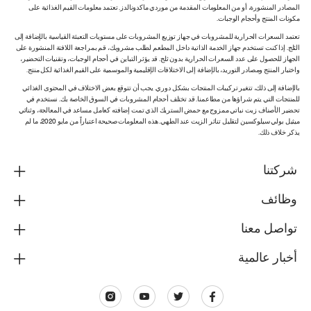
المصادر المنشورة، أو من المعلومات المقدمة من موردي ماكدونالدز. تعتمد معلومات القيم الغذائية على
مكونات المنتج وأحجام الوجبات.
تعتمد السعرات الحرارية للمشروبات في جهاز توزيع المشروبات على مستويات التعبئة القياسية بالإضافة إلى
الثلج. إذا كنت تستخدم جهاز الخدمة الذاتية داخل المطعم لطلب مشروبك، قم بمراجعة اللافتة المنشورة على
الجهاز للحصول على عدد السعرات الحرارية بدون ثلج. قد يؤثر التباين في أحجام الوجبات، وتقنيات التحضير،
واختبار المنتج ومصادر التوريد، بالإضافة إلى الاختلافات الإقليمية والموسمية على القيم الغذائية لكل منتج.
بالإضافة إلى ذلك، تتغير تركيبات المنتجات بشكل دوري. يجب أن تتوقع بعض الاختلاف في المحتوى الغذائي
للمنتجات التي يتم شراؤها من مطاعمنا. قد تختلف أحجام المشروبات في السوق الخاصة بك. نستخدم في
تحضير الأصناف زيت نباتي ممزوج مع حمض الستريك الذي تمت إضافته كعامل مساعد في المعالجة، وثنائي
ميثيل بولي سيلوكسين لتقليل تناثر الزيت عند الطهي. هذه المعلومات صحيحة اعتباراً من مايو 2020، ما لم
يذكر خلاف ذلك.
شركتنا
وظائف
تواصل معنا
أخبار عالمية