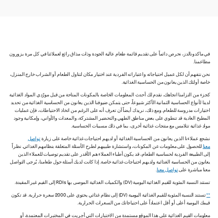
في ماكدونالدز، نحرص دائماً على تقديم قائمة طعام عالية الجودة وذات مذاق رائع لعملائنا في كل مرة يزورون
مطاعمنا.
نحن نتفهم أن لكل عميل احتياجاته واعتباراته الفردية عند اختيار مكان لتناول الطعام أو الشراب خارج المنزل،
خاصة أولئك الذين يعانون من الحساسية الغذائية.
كجزء من التزامنا اتجاهك، نقدم لك أحدث المعلومات الخاصة بالمكونات المتاحة من قبل مورّدي المواد الغذائية
لدينا لأنواع الحساسية الثمانية الأكثر شيوعاً، حتى يتمكن ضيوفنا الذين يعانون من الحساسية الغذائية من تحديد
اختيارات مدروسة للطعام. ومع ذلك، نريدك أيضاً أن تعرف أنه على الرغم من اتخاذ الاحتياطات، فإن عمليات
المطبخ العادية قد تنطوي على بعض مناطق الطهي والتحضير المشتركة، والمعدات والأواني، وإمكانية وجود
مواد غذائية تتلامس مع منتجات غذائية أخرى، بما في ذلك مسببات الحساسية.
نشجع عملاءنا الذين يعانون من الحساسية الغذائية أو لديهم احتياجات غذائية خاصة على زيارة
تواصل
معنا
للحصول على معلومات عن المكونات، واستشارة طبيبهم لطرح الأسئلة المتعلقة بنظامهم الغذائي. نظراً
إلى الطبيعة الفردية لحساسية الطعام، قد يكون أطباء العملاء هم الأقدر على تقديم توصيات للعملاء الذين
يعانون من الحساسية الغذائية ولديهم احتياجات غذائية خاصة. إذا كانت لديك أسئلة حول طعامنا، يُرجى التواصل
معنا مباشرة على
تواصل معنا
.
تستند النسبة المئوية للقيم الغذائية اليومية (DV) والكميات الغذائية الموصى بها RDIs إلى القيم غير المقيدة.
**
تستند النسبة المئوية للقيم الغذائية اليومية (DV) إلى نظام غذائي يحتوي على 2000 سعرة حرارية. قد تكون
قيمك اليومية أعلى أو أقل اعتماداً على احتياجاتك من السعرات الحرارية.
معلومات القيم الغذائية على هذا الموقع مستمدة من الاختبارات التي أجريت في المختبرات المعتمدة، أو