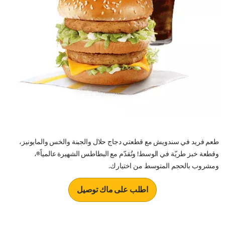
طعم فريد في سندويش مع قطعتي دجاج حلال والجبنة والخس والمايونيز،
وقطعة خبز طريّة في الوسط! وتُقدّم مع البطاطس الشهيرة عالمياً®،
ومشروب بالحجم المتوسط من اختيارك.
اطلب على ماك توصيل