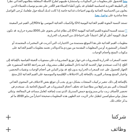
معنا
للحصول على معلومات عن المكونات، واستشارة طبيبهم لطرح الأسئلة المتعلقة بنظامهم الغذائي. نظراً
إلى الطبيعة الفردية لحساسية الطعام، قد يكون أطباء العملاء هم الأقدر على تقديم توصيات للعملاء الذين
يعانون من الحساسية الغذائية ولديهم احتياجات غذائية خاصة. إذا كانت لديك أسئلة حول طعامنا، يُرجى التواصل
معنا مباشرة على
تواصل معنا
.
تستند النسبة المئوية للقيم الغذائية اليومية (DV) والكميات الغذائية الموصى بها RDIs إلى القيم غير المقيدة.
**
تستند النسبة المئوية للقيم الغذائية اليومية (DV) إلى نظام غذائي يحتوي على 2000 سعرة حرارية. قد تكون
قيمك اليومية أعلى أو أقل اعتماداً على احتياجاتك من السعرات الحرارية.
معلومات القيم الغذائية على هذا الموقع مستمدة من الاختبارات التي أجريت في المختبرات المعتمدة، أو
المصادر المنشورة، أو من المعلومات المقدمة من موردي ماكدونالدز. تعتمد معلومات القيم الغذائية على
مكونات المنتج وأحجام الوجبات.
تعتمد السعرات الحرارية للمشروبات في جهاز توزيع المشروبات على مستويات التعبئة القياسية بالإضافة إلى
الثلج. إذا كنت تستخدم جهاز الخدمة الذاتية داخل المطعم لطلب مشروبك، قم بمراجعة اللافتة المنشورة على
الجهاز للحصول على عدد السعرات الحرارية بدون ثلج. قد يؤثر التباين في أحجام الوجبات، وتقنيات التحضير،
واختبار المنتج ومصادر التوريد، بالإضافة إلى الاختلافات الإقليمية والموسمية على القيم الغذائية لكل منتج.
بالإضافة إلى ذلك، تتغير تركيبات المنتجات بشكل دوري. يجب أن تتوقع بعض الاختلاف في المحتوى الغذائي
للمنتجات التي يتم شراؤها من مطاعمنا. قد تختلف أحجام المشروبات في السوق الخاصة بك. نستخدم في
تحضير الأصناف زيت نباتي ممزوج مع حمض الستريك الذي تمت إضافته كعامل مساعد في المعالجة، وثنائي
ميثيل بولي سيلوكسين لتقليل تناثر الزيت عند الطهي. هذه المعلومات صحيحة اعتباراً من مايو 2020، ما لم
يذكر خلاف ذلك.
شركتنا
وظائف