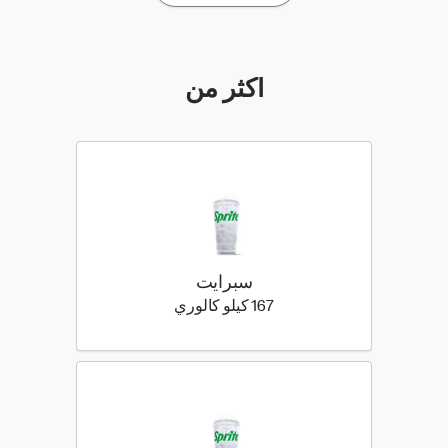
أكثر من
سبرايت
167 كيلو سعرة حرارية
167 كيلو كالوري