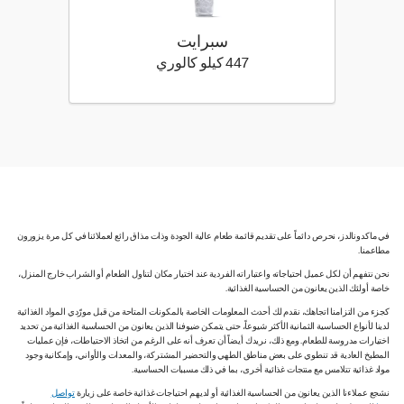
سبرايت
447 كيلو سعرة حرارية
447 كيلو كالوري
في ماكدونالدز، نحرص دائماً على تقديم قائمة طعام عالية الجودة وذات مذاق رائع لعملائنا في كل مرة يزورون
مطاعمنا.
نحن نتفهم أن لكل عميل احتياجاته واعتباراته الفردية عند اختيار مكان لتناول الطعام أو الشراب خارج المنزل،
خاصة أولئك الذين يعانون من الحساسية الغذائية.
كجزء من التزامنا اتجاهك، نقدم لك أحدث المعلومات الخاصة بالمكونات المتاحة من قبل مورّدي المواد الغذائية
لدينا لأنواع الحساسية الثمانية الأكثر شيوعاً، حتى يتمكن ضيوفنا الذين يعانون من الحساسية الغذائية من تحديد
اختيارات مدروسة للطعام. ومع ذلك، نريدك أيضاً أن تعرف أنه على الرغم من اتخاذ الاحتياطات، فإن عمليات
المطبخ العادية قد تنطوي على بعض مناطق الطهي والتحضير المشتركة، والمعدات والأواني، وإمكانية وجود
مواد غذائية تتلامس مع منتجات غذائية أخرى، بما في ذلك مسببات الحساسية.
نشجع عملاءنا الذين يعانون من الحساسية الغذائية أو لديهم احتياجات غذائية خاصة على زيارة
تواصل