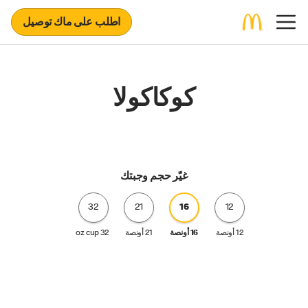
اطلب على ماك توصيل
كوكاكولا
غيّر حجم وجبتك
32
21
16
12
12 أونصة
16 أونصة
21 أونصة
32 oz cup