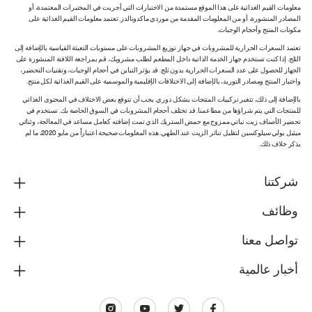
معلومات القيم الغذائية على هذا الموقع مستمدة من الاختبارات التي أجريت في المختبرات المعتمدة، أو
المصادر المنشورة، أو من المعلومات المقدمة من موردي ماكدونالدز. تعتمد معلومات القيم الغذائية على
مكونات المنتج وأحجام الوجبات.
تعتمد السعرات الحرارية للمشروبات في جهاز توزيع المشروبات على مستويات التعبئة القياسية بالإضافة إلى
الثلج. إذا كنت تستخدم جهاز الخدمة الذاتية داخل المطعم لطلب مشروبك، قم بمراجعة اللافتة المنشورة على
الجهاز للحصول على عدد السعرات الحرارية بدون ثلج. قد يؤثر التباين في أحجام الوجبات، وتقنيات التحضير،
واختبار المنتج ومصادر التوريد، بالإضافة إلى الاختلافات الإقليمية والموسمية على القيم الغذائية لكل منتج.
بالإضافة إلى ذلك، تتغير تركيبات المنتجات بشكل دوري. يجب أن تتوقع بعض الاختلاف في المحتوى الغذائي
للمنتجات التي يتم شراؤها من مطاعمنا. قد تختلف أحجام المشروبات في السوق الخاصة بك. نستخدم في
تحضير الأصناف زيت نباتي ممزوج مع حمض الستريك الذي تمت إضافته كعامل مساعد في المعالجة، وثنائي
ميثيل بولي سيلوكسين لتقليل تناثر الزيت عند الطهي. هذه المعلومات صحيحة اعتباراً من مايو 2020، ما لم
يذكر خلاف ذلك.
شركتنا
وظائف
تواصل معنا
أخبار عالمية