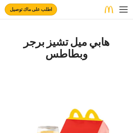
اطلب على ماك توصيل
هابي ميل تشيز برجر
وبطاطس