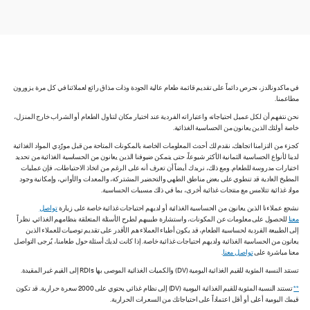
في ماكدونالدز، نحرص دائماً على تقديم قائمة طعام عالية الجودة وذات مذاق رائع لعملائنا في كل مرة يزورون
مطاعمنا.
نحن نتفهم أن لكل عميل احتياجاته واعتباراته الفردية عند اختيار مكان لتناول الطعام أو الشراب خارج المنزل،
خاصة أولئك الذين يعانون من الحساسية الغذائية.
كجزء من التزامنا اتجاهك، نقدم لك أحدث المعلومات الخاصة بالمكونات المتاحة من قبل مورّدي المواد الغذائية
لدينا لأنواع الحساسية الثمانية الأكثر شيوعاً، حتى يتمكن ضيوفنا الذين يعانون من الحساسية الغذائية من تحديد
اختيارات مدروسة للطعام. ومع ذلك، نريدك أيضاً أن تعرف أنه على الرغم من اتخاذ الاحتياطات، فإن عمليات
المطبخ العادية قد تنطوي على بعض مناطق الطهي والتحضير المشتركة، والمعدات والأواني، وإمكانية وجود
مواد غذائية تتلامس مع منتجات غذائية أخرى، بما في ذلك مسببات الحساسية.
نشجع عملاءنا الذين يعانون من الحساسية الغذائية أو لديهم احتياجات غذائية خاصة على زيارة
تواصل
معنا
للحصول على معلومات عن المكونات، واستشارة طبيبهم لطرح الأسئلة المتعلقة بنظامهم الغذائي. نظراً
إلى الطبيعة الفردية لحساسية الطعام، قد يكون أطباء العملاء هم الأقدر على تقديم توصيات للعملاء الذين
يعانون من الحساسية الغذائية ولديهم احتياجات غذائية خاصة. إذا كانت لديك أسئلة حول طعامنا، يُرجى التواصل
معنا مباشرة على
تواصل معنا
.
تستند النسبة المئوية للقيم الغذائية اليومية (DV) والكميات الغذائية الموصى بها RDIs إلى القيم غير المقيدة.
**
تستند النسبة المئوية للقيم الغذائية اليومية (DV) إلى نظام غذائي يحتوي على 2000 سعرة حرارية. قد تكون
قيمك اليومية أعلى أو أقل اعتماداً على احتياجاتك من السعرات الحرارية.