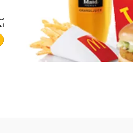
سن
ال