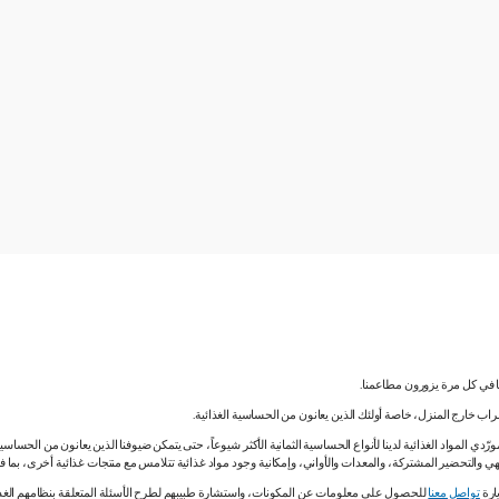
نا في كل مرة يزورون مطاعمنا.
لشراب خارج المنزل، خاصة أولئك الذين يعانون من الحساسية الغذائية.
دي المواد الغذائية لدينا لأنواع الحساسية الثمانية الأكثر شيوعاً، حتى يتمكن ضيوفنا الذين يعانون من الحساس
ي والتحضير المشتركة، والمعدات والأواني، وإمكانية وجود مواد غذائية تتلامس مع منتجات غذائية أخرى، بما
ارة
تواصل معنا
للحصول على معلومات عن المكونات، واستشارة طبيبهم لطرح الأسئلة المتعلقة بنظامهم الغذائي.