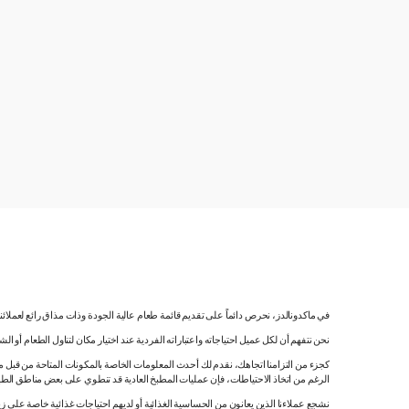
في ماكدونالدز، نحرص دائماً على تقديم قائمة طعام عالية الجودة وذات مذاق رائع لعملائ
نحن نتفهم أن لكل عميل احتياجاته واعتباراته الفردية عند اختيار مكان لتناول الطعام أو ا
كجزء من التزامنا اتجاهك، نقدم لك أحدث المعلومات الخاصة بالمكونات المتاحة من قبل مورّ
الرغم من اتخاذ الاحتياطات، فإن عمليات المطبخ العادية قد تنطوي على بعض مناطق الطه
نشجع عملاءنا الذين يعانون من الحساسية الغذائية أو لديهم احتياجات غذائية خاصة على زي