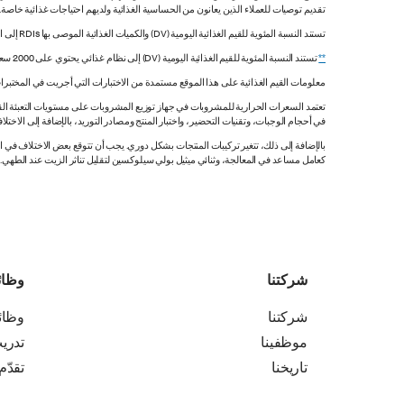
تقديم توصيات للعملاء الذين يعانون من الحساسية الغذائية ولديهم احتياجات غذائية خاصة
تستند النسبة المئوية للقيم الغذائية اليومية (DV) والكميات الغذائية الموصى بها RDIs إلى القيم غير المقيدة.
**
تستند النسبة المئوية للقيم الغذائية اليومية (DV) إلى نظام غذائي يحتوي على 2000 سعرة حرارية. قد تكون قيمك اليومية أعلى أو أقل اعتماداً على احتياجاتك من السعرات الحرارية.
معلومات القيم الغذائية على هذا الموقع مستمدة من الاختبارات التي أجريت في المختبرات
تعتمد السعرات الحرارية للمشروبات في جهاز توزيع المشروبات على مستويات التعبئة القي
في أحجام الوجبات، وتقنيات التحضير، واختبار المنتج ومصادر التوريد، بالإضافة إلى الاختلاف
بالإضافة إلى ذلك، تتغير تركيبات المنتجات بشكل دوري. يجب أن تتوقع بعض الاختلاف ف
كعامل مساعد في المعالجة، وثنائي ميثيل بولي سيلوكسين لتقليل تناثر الزيت عند الطهي. هذه المعلومات صحيح
شركتنا
وظا
شركتنا
وظا
موظفينا
تدري
تاريخنا
تقدّم