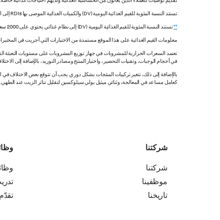
تقديم توصيات للعملاء الذين يعانون من الحساسية الغذائية ولديهم احتياجات غذائية خاصة
تستند النسبة المئوية للقيم الغذائية اليومية (DV) والكميات الغذائية الموصى بها RDIs إلى القيم غير المقيدة.
**
تستند النسبة المئوية للقيم الغذائية اليومية (DV) إلى نظام غذائي يحتوي على 2000 سعرة حرارية. قد تكون قيمك اليومية أعلى أو أقل اعتماداً على احتياجاتك من السعرات الحرارية.
معلومات القيم الغذائية على هذا الموقع مستمدة من الاختبارات التي أجريت في المختبرات
تعتمد السعرات الحرارية للمشروبات في جهاز توزيع المشروبات على مستويات التعبئة القي
في أحجام الوجبات، وتقنيات التحضير، واختبار المنتج ومصادر التوريد، بالإضافة إلى الاختلاف
بالإضافة إلى ذلك، تتغير تركيبات المنتجات بشكل دوري. يجب أن تتوقع بعض الاختلاف ف
كعامل مساعد في المعالجة، وثنائي ميثيل بولي سيلوكسين لتقليل تناثر الزيت عند الطهي. هذه المعلومات صحيح
شركتنا
وظا
شركتنا
وظا
موظفينا
تدري
تاريخنا
تقدّم