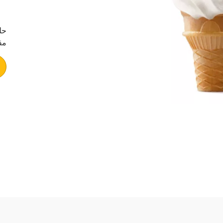
حل
مق