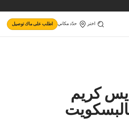
اختر
حدّد مكاني
اطلب على ماك توصيل
يس كريم
البسكويت