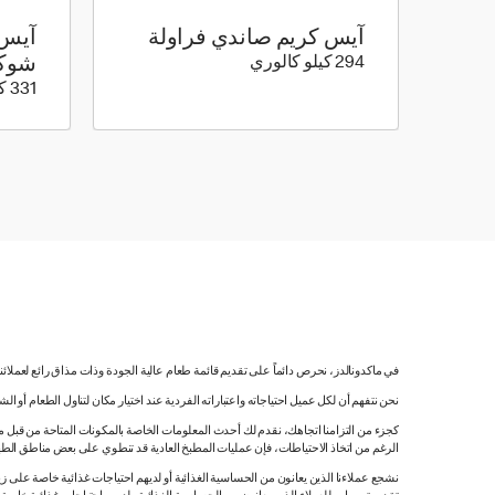
آيس كريم صاندي فراولة
آيس 
294 كيلو سعرة حرارية
294 كيلو كالوري
شوكو
331 كيلو كالوري
في ماكدونالدز، نحرص دائماً على تقديم قائمة طعام عالية الجودة وذات مذاق رائع لعملائ
نحن نتفهم أن لكل عميل احتياجاته واعتباراته الفردية عند اختيار مكان لتناول الطعام أو ا
كجزء من التزامنا اتجاهك، نقدم لك أحدث المعلومات الخاصة بالمكونات المتاحة من قبل مورّ
الرغم من اتخاذ الاحتياطات، فإن عمليات المطبخ العادية قد تنطوي على بعض مناطق الطه
نشجع عملاءنا الذين يعانون من الحساسية الغذائية أو لديهم احتياجات غذائية خاصة على زي