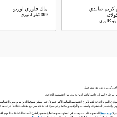
كريم صاندي
ماك فلوري اوريو
399 كيلو سعرة حرارية
لاته
399 كيلو كالوري
331 كيلو سعرة حرارية
نا في كل مرة يزورون مطاعمنا.
لشراب خارج المنزل، خاصة أولئك الذين يعانون من الحساسية الغذائية.
دي المواد الغذائية لدينا لأنواع الحساسية الثمانية الأكثر شيوعاً، حتى يتمكن ضيوفنا الذين يعانون من الحساس
ي والتحضير المشتركة، والمعدات والأواني، وإمكانية وجود مواد غذائية تتلامس مع منتجات غذائية أخرى، بما
ارة
تواصل معنا
للحصول على معلومات عن المكونات، واستشارة طبيبهم لطرح الأسئلة المتعلقة بنظامهم الغذائي.