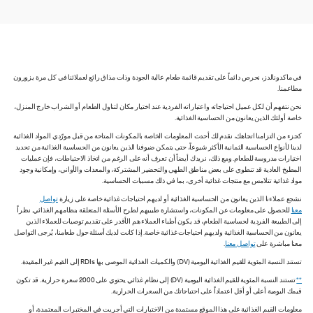
في ماكدونالدز، نحرص دائماً على تقديم قائمة طعام عالية الجودة وذات مذاق رائع لعملائنا في كل مرة يزورون
مطاعمنا.
نحن نتفهم أن لكل عميل احتياجاته واعتباراته الفردية عند اختيار مكان لتناول الطعام أو الشراب خارج المنزل،
خاصة أولئك الذين يعانون من الحساسية الغذائية.
كجزء من التزامنا اتجاهك، نقدم لك أحدث المعلومات الخاصة بالمكونات المتاحة من قبل مورّدي المواد الغذائية
لدينا لأنواع الحساسية الثمانية الأكثر شيوعاً، حتى يتمكن ضيوفنا الذين يعانون من الحساسية الغذائية من تحديد
اختيارات مدروسة للطعام. ومع ذلك، نريدك أيضاً أن تعرف أنه على الرغم من اتخاذ الاحتياطات، فإن عمليات
المطبخ العادية قد تنطوي على بعض مناطق الطهي والتحضير المشتركة، والمعدات والأواني، وإمكانية وجود
مواد غذائية تتلامس مع منتجات غذائية أخرى، بما في ذلك مسببات الحساسية.
نشجع عملاءنا الذين يعانون من الحساسية الغذائية أو لديهم احتياجات غذائية خاصة على زيارة
تواصل
معنا
للحصول على معلومات عن المكونات، واستشارة طبيبهم لطرح الأسئلة المتعلقة بنظامهم الغذائي. نظراً
إلى الطبيعة الفردية لحساسية الطعام، قد يكون أطباء العملاء هم الأقدر على تقديم توصيات للعملاء الذين
يعانون من الحساسية الغذائية ولديهم احتياجات غذائية خاصة. إذا كانت لديك أسئلة حول طعامنا، يُرجى التواصل
معنا مباشرة على
تواصل معنا
.
تستند النسبة المئوية للقيم الغذائية اليومية (DV) والكميات الغذائية الموصى بها RDIs إلى القيم غير المقيدة.
**
تستند النسبة المئوية للقيم الغذائية اليومية (DV) إلى نظام غذائي يحتوي على 2000 سعرة حرارية. قد تكون
قيمك اليومية أعلى أو أقل اعتماداً على احتياجاتك من السعرات الحرارية.
معلومات القيم الغذائية على هذا الموقع مستمدة من الاختبارات التي أجريت في المختبرات المعتمدة، أو