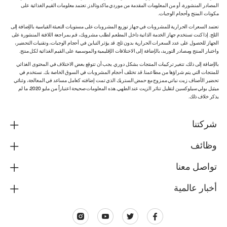
المصادر المنشورة، أو من المعلومات المقدمة من موردي ماكدونالدز. تعتمد معلومات القيم الغذائية على
مكونات المنتج وأحجام الوجبات.
تعتمد السعرات الحرارية للمشروبات في جهاز توزيع المشروبات على مستويات التعبئة القياسية بالإضافة إلى
الثلج. إذا كنت تستخدم جهاز الخدمة الذاتية داخل المطعم لطلب مشروبك، قم بمراجعة اللافتة المنشورة على
الجهاز للحصول على عدد السعرات الحرارية بدون ثلج. قد يؤثر التباين في أحجام الوجبات، وتقنيات التحضير،
واختبار المنتج ومصادر التوريد، بالإضافة إلى الاختلافات الإقليمية والموسمية على القيم الغذائية لكل منتج.
بالإضافة إلى ذلك، تتغير تركيبات المنتجات بشكل دوري. يجب أن تتوقع بعض الاختلاف في المحتوى الغذائي
للمنتجات التي يتم شراؤها من مطاعمنا. قد تختلف أحجام المشروبات في السوق الخاصة بك. نستخدم في
تحضير الأصناف زيت نباتي ممزوج مع حمض الستريك الذي تمت إضافته كعامل مساعد في المعالجة، وثنائي
ميثيل بولي سيلوكسين لتقليل تناثر الزيت عند الطهي. هذه المعلومات صحيحة اعتباراً من مايو 2020، ما لم
يذكر خلاف ذلك.
شركتنا
وظائف
تواصل معنا
أخبار عالمية