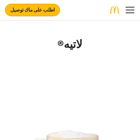
اطلب على ماك توصيل
لاتيه®