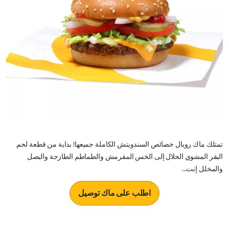
تمتلك ماك رويال خصائص السندويتش الكاملة جميعها! بداية من قطعة لحم
البقر المشوي الحلال إلى الخس المقرمش والطماطم الطازجة والبصل
والمخلل إنت...
اطلب على ماك توصيل