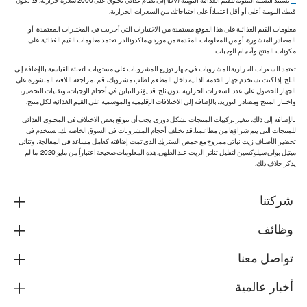
**
تستند النسبة المئوية للقيم الغذائية اليومية (DV) إلى نظام غذائي يحتوي على 2000 سعرة حرارية. قد تكون
قيمك اليومية أعلى أو أقل اعتماداً على احتياجاتك من السعرات الحرارية.
معلومات القيم الغذائية على هذا الموقع مستمدة من الاختبارات التي أجريت في المختبرات المعتمدة، أو
المصادر المنشورة، أو من المعلومات المقدمة من موردي ماكدونالدز. تعتمد معلومات القيم الغذائية على
مكونات المنتج وأحجام الوجبات.
تعتمد السعرات الحرارية للمشروبات في جهاز توزيع المشروبات على مستويات التعبئة القياسية بالإضافة إلى
الثلج. إذا كنت تستخدم جهاز الخدمة الذاتية داخل المطعم لطلب مشروبك، قم بمراجعة اللافتة المنشورة على
الجهاز للحصول على عدد السعرات الحرارية بدون ثلج. قد يؤثر التباين في أحجام الوجبات، وتقنيات التحضير،
واختبار المنتج ومصادر التوريد، بالإضافة إلى الاختلافات الإقليمية والموسمية على القيم الغذائية لكل منتج.
بالإضافة إلى ذلك، تتغير تركيبات المنتجات بشكل دوري. يجب أن تتوقع بعض الاختلاف في المحتوى الغذائي
للمنتجات التي يتم شراؤها من مطاعمنا. قد تختلف أحجام المشروبات في السوق الخاصة بك. نستخدم في
تحضير الأصناف زيت نباتي ممزوج مع حمض الستريك الذي تمت إضافته كعامل مساعد في المعالجة، وثنائي
ميثيل بولي سيلوكسين لتقليل تناثر الزيت عند الطهي. هذه المعلومات صحيحة اعتباراً من مايو 2020، ما لم
يذكر خلاف ذلك.
شركتنا
وظائف
تواصل معنا
أخبار عالمية