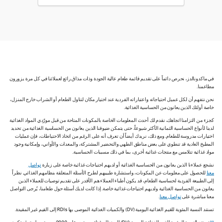
في ماكدونالدز، نحرص دائماً على تقديم قائمة طعام عالية الجودة وذات مذاق رائع لعملائنا في كل مرة يزورون
مطاعمنا.
نحن نتفهم أن لكل عميل احتياجاته واعتباراته الفردية عند اختيار مكان لتناول الطعام أو الشراب خارج المنزل،
خاصة أولئك الذين يعانون من الحساسية الغذائية.
كجزء من التزامنا اتجاهك، نقدم لك أحدث المعلومات الخاصة بالمكونات المتاحة من قبل مورّدي المواد الغذائية
لدينا لأنواع الحساسية الثمانية الأكثر شيوعاً، حتى يتمكن ضيوفنا الذين يعانون من الحساسية الغذائية من تحديد
اختيارات مدروسة للطعام. ومع ذلك، نريدك أيضاً أن تعرف أنه على الرغم من اتخاذ الاحتياطات، فإن عمليات
المطبخ العادية قد تنطوي على بعض مناطق الطهي والتحضير المشتركة، والمعدات والأواني، وإمكانية وجود
مواد غذائية تتلامس مع منتجات غذائية أخرى، بما في ذلك مسببات الحساسية.
نشجع عملاءنا الذين يعانون من الحساسية الغذائية أو لديهم احتياجات غذائية خاصة على زيارة
تواصل
معنا
للحصول على معلومات عن المكونات، واستشارة طبيبهم لطرح الأسئلة المتعلقة بنظامهم الغذائي. نظراً
إلى الطبيعة الفردية لحساسية الطعام، قد يكون أطباء العملاء هم الأقدر على تقديم توصيات للعملاء الذين
يعانون من الحساسية الغذائية ولديهم احتياجات غذائية خاصة. إذا كانت لديك أسئلة حول طعامنا، يُرجى التواصل
معنا مباشرة على
تواصل معنا
.
تستند النسبة المئوية للقيم الغذائية اليومية (DV) والكميات الغذائية الموصى بها RDIs إلى القيم غير المقيدة.