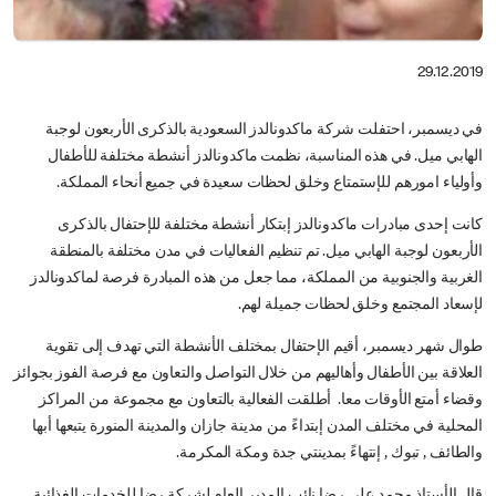
29.12.2019
في ديسمبر، احتفلت شركة ماكدونالدز السعودية بالذكرى الأربعون لوجبة
الهابي ميل. في هذه المناسبة، نظمت ماكدونالدز أنشطة مختلفة للأطفال
وأولياء امورهم للإستمتاع وخلق لحظات سعيدة في جميع أنحاء المملكة.
كانت إحدى مبادرات ماكدونالدز إبتكار أنشطة مختلفة للإحتفال بالذكرى
الأربعون لوجبة الهابي ميل. تم تنظيم الفعاليات في مدن مختلفة بالمنطقة
الغربية والجنوبية من المملكة، مما جعل من هذه المبادرة فرصة لماكدونالدز
لإسعاد المجتمع وخلق لحظات جميلة لهم.
طوال شهر ديسمبر، أقيم الإحتفال بمختلف الأنشطة التي تهدف إلى تقوية
العلاقة بين الأطفال وأهاليهم من خلال التواصل والتعاون مع فرصة الفوز بجوائز
وقضاء أمتع الأوقات معا. أطلقت الفعالية بالتعاون مع مجموعة من المراكز
المحلية في مختلف المدن إبتداءً من مدينة جازان والمدينة المنورة يتبعها أبها
والطائف , تبوك , إنتهاءً بمدينتي جدة ومكة المكرمة.
قال الأستاذ محمد علي رضا نائب المدير العام لشركة رضا للخدمات الغذائية