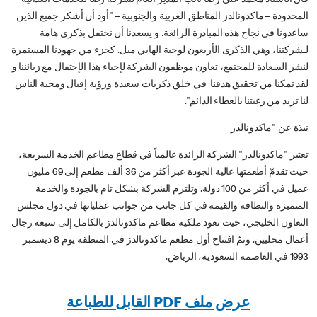
المحدودة – ماكدونالدز المناطق الغربية والجنوبية – "أود أن أشكر جميع الذين
ساعدونا في نجاح هذه المبادرة الرائعة. و يسعدنا أن نحتفل بذكرى هامة
لـشركتنا، وهي الذكرى الأربعون لوجبة الهابي ميل. كجزء من جهودنا المستمرة
لنشر السعادة للمجتمع، تعاون موظفون الشركة لإحياء هذا الإحتفال مع زبائننا و
لقد تمكنا من تحقيق هدفنا في خلق ذكريات سعيدة ورؤية إقبال ومحبة الناس
لنا تزيد من رغبتنا بالعطاء الدائم".
نبذة عن "ماكدونالدز
تعتبر "ماكدونالدز" الشركة الرائدة عالمياً في قطاع مطاعم الخدمة السريعة،
حيث تقدمّ أطعمتها عالية الجودة عبر أكثر من 36 ألف مطعم إلى 69 مليون
عميل في أكثر من 100 دولة. وتلتزم الشركة بشكل تام بالجودة والخدمة
المتميزة والنظافة والقيمة في كل جانب من جوانب عملياتها في دول مجلس
التعاون الخليجي، حيث تعود ملكية مطاعم ماكدونالدز بالكامل إلى سبعة رجال
أعمال محليين. وتمّ افتتاح أول مطعم ماكدونالدز في المنطقة يوم 8 ديسمبر
1993 في العاصمة السعودية، الرياض.
عرض ملف PDF القابل للطباعة