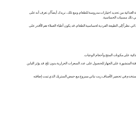
ية الغذائية من تحديد اختيارات مدروسة للطعام. ومع ذلك، نريدك أيضاً أن تعرف أنه على
 في ذلك مسببات الحساسية.
 نظراً إلى الطبيعة الفردية لحساسية الطعام، قد يكون أطباء العملاء هم الأقدر على
ائية على مكونات المنتج وأحجام الوجبات.
تة المنشورة على الجهاز للحصول على عدد السعرات الحرارية بدون ثلج. قد يؤثر التباين
ك. نستخدم في تحضير الأصناف زيت نباتي ممزوج مع حمض الستريك الذي تمت إضافته