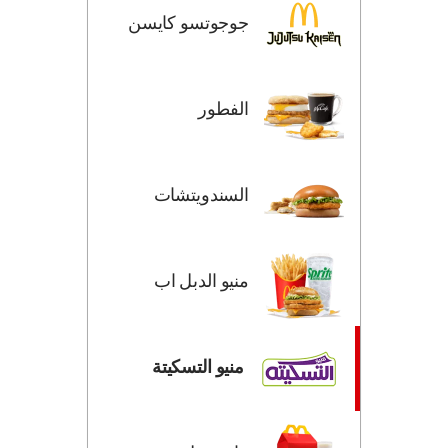
جوجوتسو كايسن
الفطور
السندويتشات
منيو الدبل اب
منيو التسكيتة