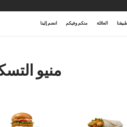
بيقنا
العائلة
منكم وفيكم
انضم إلينا
منيو التسك