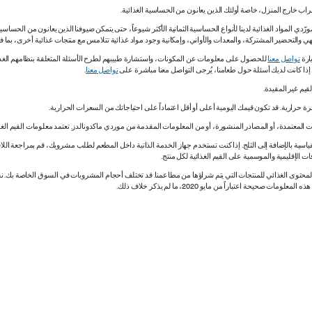
لشراب خارج المنزل، خاصة أولئك الذين يعانون من الحساسية الغذائية.
دي المواد الغذائية لدينا لأنواع الحساسية الثمانية الأكثر شيوعاً، حتى يتمكن ضيوفنا الذين يعانون من الحساس
ي والتحضير المشتركة، والمعدات والأواني، وإمكانية وجود مواد غذائية تتلامس مع منتجات غذائية أخرى، بما
ارة
تواصل معنا
للحصول على معلومات عن المكونات، واستشارة طبيبهم لطرح الأسئلة المتعلقة بنظامهم الغذائي.
. إذا كانت لديك أسئلة حول طعامنا، يُرجى التواصل معنا مباشرة على
تواصل معنا
.
 المعتمدة، أو المصادر المنشورة، أو من المعلومات المقدمة من موردي ماكدونالدز. تعتمد معلومات القيم الغذ
اسية بالإضافة إلى الثلج. إذا كنت تستخدم جهاز الخدمة الذاتية داخل المطعم لطلب مشروبك، قم بمراجعة اللاف
ات الإقليمية والموسمية على القيم الغذائية لكل منتج.
ي المحتوى الغذائي للمنتجات التي يتم شراؤها من مطاعمنا. قد تختلف أحجام المشروبات في السوق الخاصة ب
ة اعتباراً من مايو 2020، ما لم يذكر خلاف ذلك.