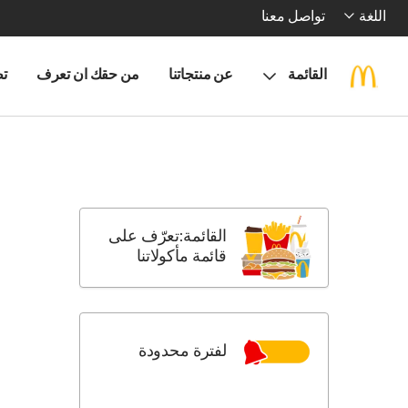
اللغة
تواصل معنا
القائمة
عن منتجاتنا
من حقك ان تعرف
تط
Skip
menu
items
القائمة:تعرّف على
قائمة مأكولاتنا
لفترة محدودة