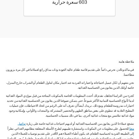
603 كيلو سعرة حرارية
603 سعرة حرارية
ملاحظة هامة:
في ماكدونالدز، نحرص دائماً على تقديم قائمة طعام عالية الجودة وذات مذاق رائع لعملائنا في كل مرة يزورون
مطاعمنا.
نحن نتفهم أن لكل عميل احتياجاته واعتباراته الفردية عند اختيار مكان لتناول الطعام أو الشراب خارج المنزل،
خاصة أولئك الذين يعانون من الحساسية الغذائية.
كجزء من التزامنا اتجاهك، نقدم لك أحدث المعلومات الخاصة بالمكونات المتاحة من قبل مورّدي المواد الغذائية
لدينا لأنواع الحساسية الثمانية الأكثر شيوعاً، حتى يتمكن ضيوفنا الذين يعانون من الحساسية الغذائية من تحديد
اختيارات مدروسة للطعام. ومع ذلك، نريدك أيضاً أن تعرف أنه على الرغم من اتخاذ الاحتياطات، فإن عمليات
المطبخ العادية قد تنطوي على بعض مناطق الطهي والتحضير المشتركة، والمعدات والأواني، وإمكانية وجود
مواد غذائية تتلامس مع منتجات غذائية أخرى، بما في ذلك مسببات الحساسية.
نشجع عملاءنا الذين يعانون من الحساسية الغذائية أو لديهم احتياجات غذائية خاصة على زيارة
تواصل
معنا
للحصول على معلومات عن المكونات، واستشارة طبيبهم لطرح الأسئلة المتعلقة بنظامهم الغذائي. نظراً
إلى الطبيعة الفردية لحساسية الطعام، قد يكون أطباء العملاء هم الأقدر على تقديم توصيات للعملاء الذين