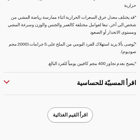
حرارية
*قد يختلف معدل حرق السعرات الحرارية اثناء ممارسة رياضة المشي من
شخص الى آخر، تبعا لعوامل مختلفة كالعمر والجنس والوزن وسرعة المشي
ومستوى الانحدار أو الصعود
*يُوصى بألا يزيد استهلاك الفرد اليومي من الملح على 5 جرامات (2000 مجم
صوديوم).
*ينصح بعدم تجاوز 400 مجم كافيين يومياً للفرد البالغ.
اقرأ المسببّة للحساسية
اقرأ القيم الغذائية