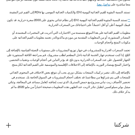
يعانون من الحساسية الغذائية ولديهم احتياجات غذائية خاصة. إذا كانت لديك أسئلة حول طعامنا، يُرجى التواصل
معنا مباشرة على
تواصل معنا
.
تستند النسبة المئوية للقيم الغذائية اليومية (DV) والكميات الغذائية الموصى بها RDIs إلى القيم غير المقيدة.
**
تستند النسبة المئوية للقيم الغذائية اليومية (DV) إلى نظام غذائي يحتوي على 2000 سعرة حرارية. قد تكون
قيمك اليومية أعلى أو أقل اعتماداً على احتياجاتك من السعرات الحرارية.
معلومات القيم الغذائية على هذا الموقع مستمدة من الاختبارات التي أجريت في المختبرات المعتمدة، أو
المصادر المنشورة، أو من المعلومات المقدمة من موردي ماكدونالدز. تعتمد معلومات القيم الغذائية على
مكونات المنتج وأحجام الوجبات.
تعتمد السعرات الحرارية للمشروبات في جهاز توزيع المشروبات على مستويات التعبئة القياسية بالإضافة إلى
الثلج. إذا كنت تستخدم جهاز الخدمة الذاتية داخل المطعم لطلب مشروبك، قم بمراجعة اللافتة المنشورة على
الجهاز للحصول على عدد السعرات الحرارية بدون ثلج. قد يؤثر التباين في أحجام الوجبات، وتقنيات التحضير،
واختبار المنتج ومصادر التوريد، بالإضافة إلى الاختلافات الإقليمية والموسمية على القيم الغذائية لكل منتج.
بالإضافة إلى ذلك، تتغير تركيبات المنتجات بشكل دوري. يجب أن تتوقع بعض الاختلاف في المحتوى الغذائي
للمنتجات التي يتم شراؤها من مطاعمنا. قد تختلف أحجام المشروبات في السوق الخاصة بك. نستخدم في
تحضير الأصناف زيت نباتي ممزوج مع حمض الستريك الذي تمت إضافته كعامل مساعد في المعالجة، وثنائي
ميثيل بولي سيلوكسين لتقليل تناثر الزيت عند الطهي. هذه المعلومات صحيحة اعتباراً من مايو 2020، ما لم
يذكر خلاف ذلك.
شركتنا