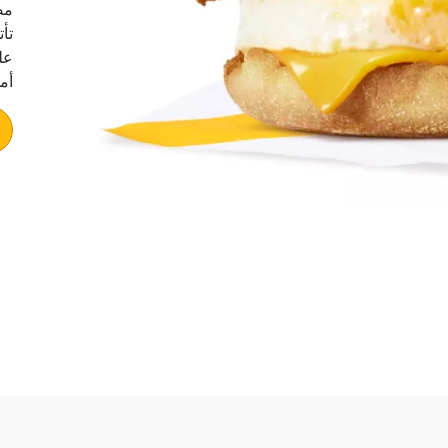
مص
عل
أمي