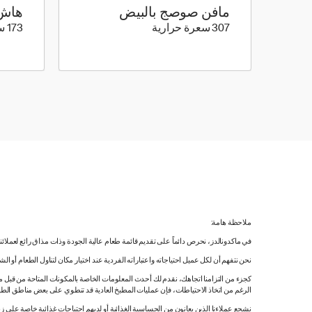
مافن صوصج بالبيض
هاش 
307 كيلو سعرة حرارية
307 سعرة حرارية
173 سعرة حرارية
ملاحظة هامة:
في ماكدونالدز، نحرص دائماً على تقديم قائمة طعام عالية الجودة وذات مذاق رائع لعملائ
نحن نتفهم أن لكل عميل احتياجاته واعتباراته الفردية عند اختيار مكان لتناول الطعام أو ا
كجزء من التزامنا اتجاهك، نقدم لك أحدث المعلومات الخاصة بالمكونات المتاحة من قبل مورّ
الرغم من اتخاذ الاحتياطات، فإن عمليات المطبخ العادية قد تنطوي على بعض مناطق الطه
نشجع عملاءنا الذين يعانون من الحساسية الغذائية أو لديهم احتياجات غذائية خاصة على زي