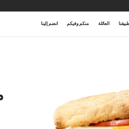
بيقنا
العائلة
منكم وفيكم
انضم إلينا
م