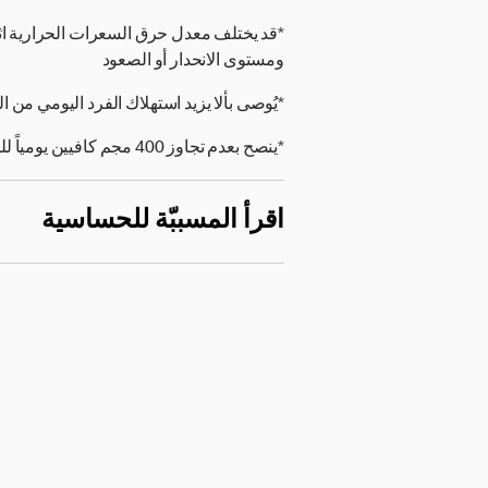
*قد يختلف معدل حرق السعرات الحرارية ا
ومستوى الانحدار أو الصعود
*يُوصى بألا يزيد استهلاك الفرد اليومي من الملح على 5 جرامات (000
*ينصح بعدم تجاوز 400 مجم كافيين يومياً للفرد البالغ.
اقرأ المسببّة للحساسية