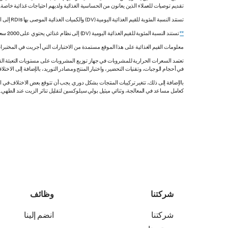
تقديم توصيات للعملاء الذين يعانون من الحساسية الغذائية ولديهم احتياجات غذائية خاصة
تستند النسبة المئوية للقيم الغذائية اليومية (DV) والكميات الغذائية الموصى بها RDIs إلى القيم غير المقيدة.
**
تستند النسبة المئوية للقيم الغذائية اليومية (DV) إلى نظام غذائي يحتوي على 2000 سعرة حرارية. قد تكون قيمك اليومية أعلى أو أقل اعتماداً على احتياجاتك من السعرات الحرارية.
معلومات القيم الغذائية على هذا الموقع مستمدة من الاختبارات التي أجريت في المختبرات
تعتمد السعرات الحرارية للمشروبات في جهاز توزيع المشروبات على مستويات التعبئة القي
في أحجام الوجبات، وتقنيات التحضير، واختبار المنتج ومصادر التوريد، بالإضافة إلى الاختلاف
بالإضافة إلى ذلك، تتغير تركيبات المنتجات بشكل دوري. يجب أن تتوقع بعض الاختلاف ف
كعامل مساعد في المعالجة، وثنائي ميثيل بولي سيلوكسين لتقليل تناثر الزيت عند الطهي. هذه المعلومات صحيح
شركتنا
وظائف
شركتنا
انضم إلينا