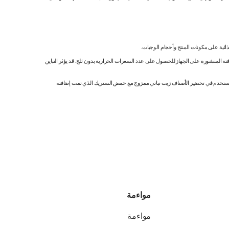
ائية على مكونات المنتج وأحجام الوجبات.
تة المنشورة على الجهاز للحصول على عدد السعرات الحرارية بدون ثلج. قد يؤثر التباين
ك. نستخدم في تحضير الأصناف زيت نباتي ممزوج مع حمض الستريك الذي تمت إضافته
مواءمة
مواءمة