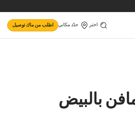
اختر
حدّد مكاني
اطلب من ماك توصيل
افن بالبيض