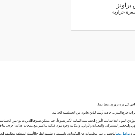
براونز
173 كيلو سعرة حرارية
نا في كل مرة يزورون مطاعمنا.
لشراب خارج المنزل، خاصة أولئك الذين يعانون من الحساسية الغذائية.
دي المواد الغذائية لدينا لأنواع الحساسية الثمانية الأكثر شيوعاً، حتى يتمكن ضيوفنا الذين يعانون من الحساس
ي والتحضير المشتركة، والمعدات والأواني، وإمكانية وجود مواد غذائية تتلامس مع منتجات غذائية أخرى، بما
ارة
تواصل معنا
للحصول على معلومات عن المكونات، واستشارة طبيبهم لطرح الأسئلة المتعلقة بنظامهم الغذائي.