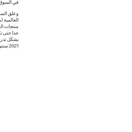
في السوق ح
وعلق السيد
العالمية (
منتجات الق
جدا حتى تك
2021 ستتوفر خدمة ماك كافية في حينه في جميع فروعنا