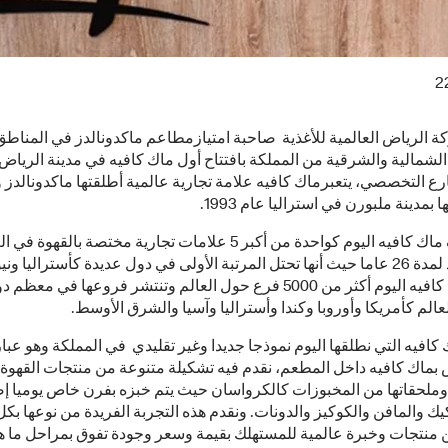
2
 الرياض العالمية للأغذية صاحبة امتيازمطاعم ماكدونالدز في المناطق
شمالية والشرقية من المملكة بافتتاح أول ماك كافيه في مدينة الرياض
رع التخصصي، يتعبرماك كافيه علامة تجارية عالمية أطلقتها ماكدونالدز و
 بمدينة ملبورن في استراليا عام 1993.
كما تصنف ماك كافيه اليوم كواحدة من أكبر 5 علامات تجارية مختصة بالقهوة ف
بخبرة تمتد لمدة 26 عاما حيث أنها تحتل المرتبة الأولى في دول عديدة كأستراليا ون
ولدى ماك كافيه اليوم أكثر من 5000 فرع حول العالم وتنتشر فروعها في معظم
الم كأمريكا وأوروبا وكندا وأستراليا وآسيا والشرق الأوسط.
 كافيه التي نطلقها اليوم نموذجا جديدا وغير تقليدي في المملكة وهو عبا
ماك كافيه داخل المطعم، نقدم فيه تشكيلة متنوعة من منتجات القهوة ا
وملحقاتها من المخبوزات كالكرواسان حيث يتم خبزه بفرن خاص يوميا إض
يك والمافن والكوكيز والدونات. ونقدم هذه التجربة الفريدة من نوعها بكل
 منتجات وخبرة عالمية للمستهلك بقيمة وسعر وجودة تفوق بمراحل ما ه