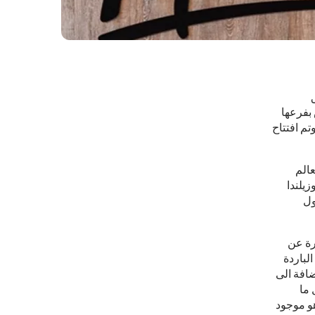
 بفرعها
تم افتتاح
ي العالم
يوزيلندا
 دول
رة عن
لباردة
افة الى
 ما
و موجود