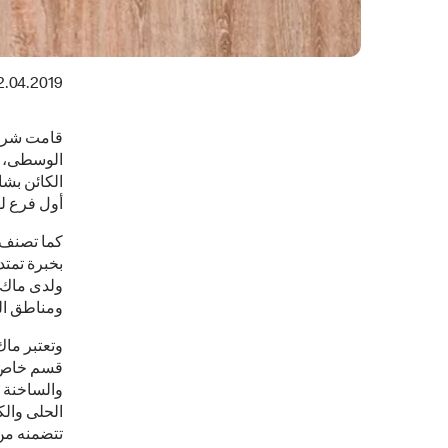
2.04.2019
قامت شركة
الوسطى، ال
الكائن بشا
أول فرع لها
ومناطق الع
وتعتبر ماك
قسم خاص ب
والساخنة 
الحلى والك
تتضمنه من