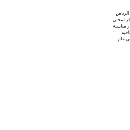
 الرياض
وفر لمحبي
ر مناسبة
افيه
 بنهاية 2019 وأكثرمن 60 فرعا بنهاية عام 2020, وفي عام