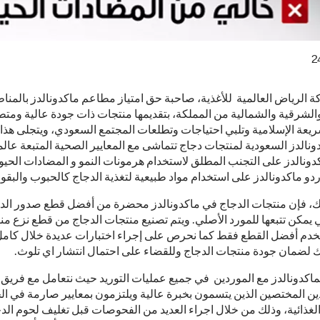
2
 الرياض العالمية للأغذية، صاحبة حق امتياز مطاعم ماكدونالدز بالمنا
لشرقية والشمالية من المملكة، بتقديمها منتجات ذات جودة عالية ومتط
ريعة الإسلامية وتلبي احتياجات وتطلعات المجتمع السعودي، ويتجلى هذا 
ونالدز السعودية لمنتجات دجاج تتماشى مع المعايير الصحية المتبعة عالم
ونالدز على التجنب المطلق لاستخدام هرمونات النمو و المضادات الحيوي
 ماكدونالدز على استخدام مواد طبيعية لتغذية الدجاج كالحبوب والبقول
ك، فإن منتجات الدجاج في ماكدونالدز محضرة من أفضل قطع صدور الد
ي يمكن تتبعها للمورد الأصلي. ويتم تصنيع منتجات الدجاج من قطع نزع من
تخدم أفضل القطع فقط كما نحرص على إجراء اختبارات عديدة خلال كامل
لك لضمان جودة منتجات الدجاج وللقضاء على احتمال انتشار اي تلوث.
اكدونالدز مع الموردين في جميع عمليات التوريد حيث نتعامل مع فريق
ين المختصين الذين يتسمون بخبرة عالية ويلتزمون بمعايير صارمة في ال
لغذائية، وذلك من خلال اجراء العديد من الفحوصات قبل تغليف لحوم الد