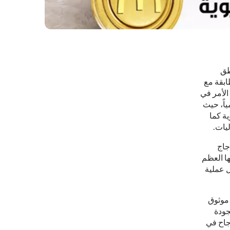
طق
ابقة مع
الأمر في
ياً، حيث
ة كما
يات.
جاج
ها العظم
 عملية
 موثوق
جودة
جاح في