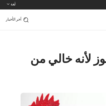
لُغة
آخر الأخبار
وز لأنه خالي من