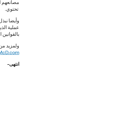
مصانعهم ال
تحتوي.
وأيضا نبذل
عملية الذ
بالقوانين 
ولمزيد من 
lMcD.com
انتهى-