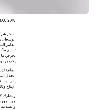
4.06.2018
تفتخر شركة
الوسطى وا
معايير الش
تقديم ماكد
تحرص ماكد
يحرص موردو
إضافة لذل
الحلال الت
يدويا ونس
الإنتاج وذ
ونشارك كم
من المورد
والسلامة ا