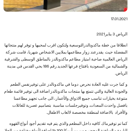
17.01.2021
الرياض 3 يناير2021
انطلاقا من خطة ماكدونالدزالتوسعية ولتكون اقرب لمحبيها و توفر لهم منتجاتها
المفضلة حيث يقدرعدد زوار مطاعمها بملايين الاشخاص شهريا، قامت شركة
الرياض العالمية صاحبة امتياز مطاعم ماكدونالدز بالمناطق الوسطى والشرقية
والشمالية من السعودية بافتتاح فرعها الجديد رقم 186 بحي القدس في مدينة
الرياض.
و كما جرت عليه العادة نحرص دوما في ماكدونالدز على توفيرنفس الطعم
والجودة العالية والتي تتمتع بها منتجات ماكدونالدز اضافة الى توفير قائمة طعام
متنوعة بخيارات تناسب جميع الاذواق والأعمار، الى جانب تجهيز مطاعمنا
بافضل واحدث المعدات. وتوفيرجلسات مناسبة بتصاميم عصرية للعائلات
والأفراد بالاضافة لمنطقة مخصصة لالعاب الاطفال.
كما تم توفيرماك كافيه داخل المطعم والذي يتم فيه تقديم أجود أنواع القهوه
الباردة و الساخنة المحضره من بن أربيكا 100 % إضافة لأنواع مختلفة من الحلا