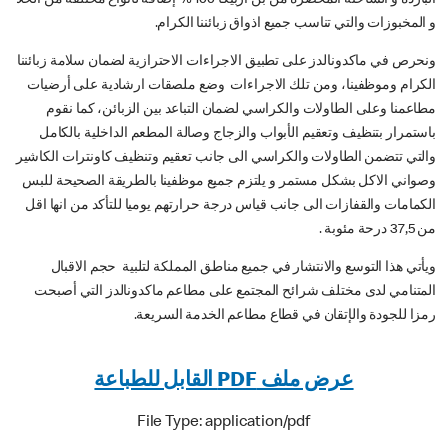
و المخبوزات والتي تناسب جميع اذواق زبائننا الكرام.
ونحرص في ماكدونالدز على تطبيق الاجراءات الاحترازية لضمان سلامة زبائننا
الكرام وموظفينا، ومن تلك الاجراءات وضع ملصقات ارشادية على أرضيات
مطاعمنا وعلى الطاولات والكراسي لضمان التباعد بين الزبائن، كما نقوم
باستمرار بتنظيف وتعقيم الأبواب والزجاج وصالة المطعم الداخلية بالكامل
والتي تتضمن الطاولات والكراسي الى جانب تعقيم وتنظيف كاونترات الكاشير
وصواني الاكل بشكل مستمر و يلتزم جميع موظفينا بالطريقة الصحيحة للبس
الكمامات والقفازات الى جانب قياس درجة حرارتهم يوميا للتأكد من انها اقل
من 37,5 درحة مئوبة .
ويأتي هذا التوسع والانتشار في جميع مناطق المملكة لتلبية حجم الاقبال
المتنامي لدى مختلف شرائح المجتمع على مطاعم ماكدونالدز التي أصبحت
رمزا للجودة والإتقان في قطاع مطاعم الخدمة السريعة.
عرض ملف PDF القابل للطباعة
File Type: application/pdf