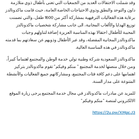
وقد شملت الاحتفالات العديد من الجمعيات التي تعنى بأطفال ذوي متلازمة
داون والتوحد والنطق وذوي الاحتياجات الخاصة العامة، حيث قامت ماكدونالدز
برعاية هذه الفعاليات الترفيهية بمشاركة أكثر من 1600 طفل، والتي تضمنت
توزيع الهدايا والألعاب المجانية، الى جانب مشاركة شخصيات ماكدونالدز
المحببة للأطفال احتفالا بهذه المناسبة العزيزة إضافة لتناولهم وجبات
ماكدونالدز المجانية المفضلة، وقد عبر الأطفال وذويهم عن سعادتهم بما قدمته
ماكدونالدز في هذه المناسبة الغالية.
ماكدونالدز السعودية شركة وطنية تولي خدمة الوطن والمجتمع اهتماماً كبيراً،
ومن خلال منصتها لخدمة المجتمع " منكم وفيكم" تقوم ماكدونالدز بتركيز
اهتمامها على دعم كافة فئات المجتمع، ومشاركاتهم جميع الفعاليات والأنشطة
المتنوعة على مدار السنة.
للمزيد عن مبادرات ماكدونالدز في مجال خدمة المجتمع يرجى زيارة الموقع
الالكتروني لمنصة "منكم وفيكم"
https://2u.pw/XMpcJ3