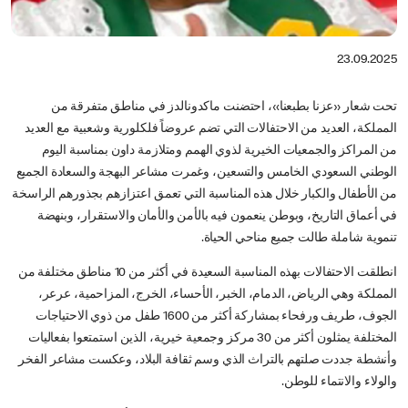
23.09.2025
تحت شعار «عزنا بطبعنا»، احتضنت ماكدونالدز في مناطق متفرقة من
المملكة، العديد من الاحتفالات التي تضم عروضاً فلكلورية وشعبية مع العديد
من المراكز والجمعيات الخيرية لذوي الهمم ومتلازمة داون بمناسبة اليوم
الوطني السعودي الخامس والتسعين، وغمرت مشاعر البهجة والسعادة الجميع
من الأطفال والكبار خلال هذه المناسبة التي تعمق اعتزازهم بجذورهم الراسخة
في أعماق التاريخ، وبوطن ينعمون فيه بالأمن والأمان والاستقرار، وبنهضة
تنموية شاملة طالت جميع مناحي الحياة.
انطلقت الاحتفالات بهذه المناسبة السعيدة في أكثر من 10 مناطق مختلفة من
المملكة وهي الرياض، الدمام، الخبر، الأحساء، الخرج، المزاحمية، عرعر،
الجوف، طريف ورفحاء بمشاركة أكثر من 1600 طفل من ذوي الاحتياجات
المختلفة يمثلون أكثر من 30 مركز وجمعية خيرية، الذين استمتعوا بفعاليات
وأنشطة جددت صلتهم بالتراث الذي وسم ثقافة البلاد، وعكست مشاعر الفخر
والولاء والانتماء للوطن.