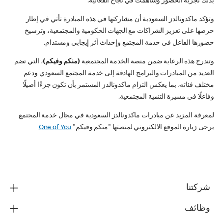
بذلك تجربة الحضور وساهمت في نجاح الفعالية.
وتؤكد ماكدونالدز السعودية أن مشاركتها في هذه المبادرة تأتي في إطار
حرصها على تعزيز الشراكات مع الجهات الحكومية والمجتمعية، وترسيخ
حضورها الفاعل في خدمة المجتمع وإحداث أثر إيجابي ومستدام.
وتندرج هذه الرعاية ضمن منصة الخدمة المجتمعية
(منكم وفيكم)
، التي تضم
العديد من المبادرات والبرامج الهادفة إلى خدمة المجتمع السعودي ودعم
مختلف فئاته، بما يعكس التزام ماكدونالدز المستمر بأن تكون جزءًا أصيلًا
وفاعلًا في مسيرة التنمية المجتمعية.
لمعرفة المزيد عن مبادرات ماكدونالدز السعودية في مجال خدمة المجتمع
يرجى زيارة الموقع الالكتروني لمنصتها "منكم وفيكم"
One of You
شركتنا
وظائف