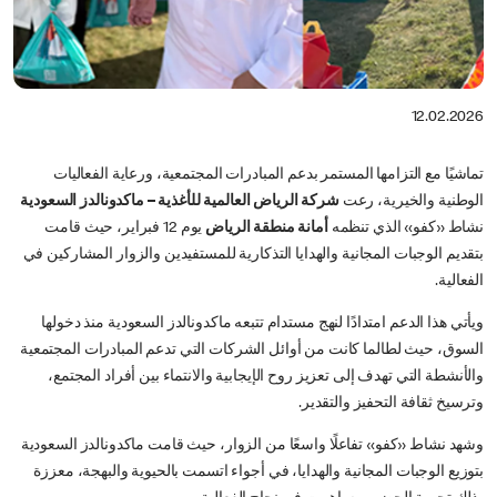
12.02.2026
تماشيًا مع التزامها المستمر بدعم المبادرات المجتمعية، ورعاية الفعاليات
الوطنية والخيرية، رعت
شركة الرياض العالمية للأغذية – ماكدونالدز السعودية
نشاط «كفو» الذي تنظمه
أمانة منطقة الرياض
يوم 12 فبراير، حيث قامت
بتقديم الوجبات المجانية والهدايا التذكارية للمستفيدين والزوار المشاركين في
الفعالية.
ويأتي هذا الدعم امتدادًا لنهج مستدام تتبعه ماكدونالدز السعودية منذ دخولها
السوق، حيث لطالما كانت من أوائل الشركات التي تدعم المبادرات المجتمعية
والأنشطة التي تهدف إلى تعزيز روح الإيجابية والانتماء بين أفراد المجتمع،
وترسيخ ثقافة التحفيز والتقدير.
وشهد نشاط «كفو» تفاعلًا واسعًا من الزوار، حيث قامت ماكدونالدز السعودية
بتوزيع الوجبات المجانية والهدايا، في أجواء اتسمت بالحيوية والبهجة، معززة