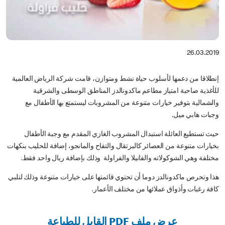
26.03.2019
إنطلاقا من دعمها لأسلوب حياة نشط ومتوازن، قامت شركة الرياض العالمية
للأغذية صاحبة امتياز مطاعم ماكدونالدز المناطق الوسطى والشرقية
والشمالية بتوفير خيارات متنوعة من المشروبات ليستمتع بها الأطفال مع
وجبات هابي ميل.
حيث تستطيع العائلة استبدال المشروب الغازي المقدم مع وجبة الأطفال
بخيارات متنوعة من العصائر كالبرتقال والتفاح والمانجو، إضافة للحليب بنكهات
مختلفة وهي الشوكولاته والفانيلا والفراولة وذلك بإضافة ريال واحد فقط.
هذا وتحرص ماكدونالدز دوما أن تحتوي قائمتها على خيارات متنوعة وذلك لتلبي
كافة رغبات وأذواق عملائها من مختلف الأعمار.
عرض ملف PDF القابل للطباعة