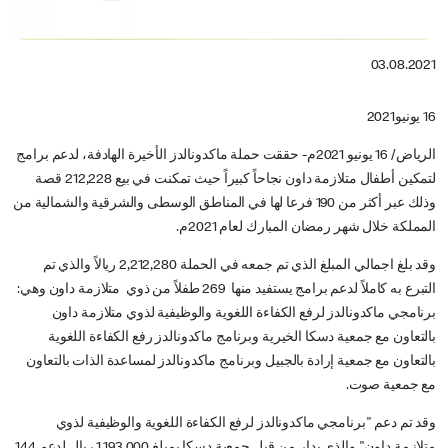
03.08.2021
16 يونيو2021
الرياض/ 16 يونيو 2021م- حققت حملة ماكدونالدز الأخيرة الهادفة، لدعم برامج
لتمكين أطفال متلازمة داون نجاحاً كبيراً حيث تمكنت في بيع 212,228 قصة
وذلك عبر أكثر من 190 فرعا لها في المناطق الوسطى والشرقية والشمالية من
المملكة خلال شهر رمضان المبارك لعام 2021م.
وقد بلغ اجمالي المبلغ الذي تم جمعه في الحملة 2,212,280 ريالاً والذي تم
التبرع به كاملاً لدعم برامج يستفيد منها 269 طفلاً من ذوي متلازمة داون وهي:
برنامجي ماكدونالدز لرفع الكفاءة اللغوية والوظيفية لذوي متلازمة داون
بالتعاون مع جمعية دسكا الخيرية وبرنامج ماكدونالدز رفع الكفاءة اللغوية
بالتعاون مع جمعية إرادة بالجبيل وبرنامج ماكدونالدز لمساعدة الذات بالتعاون
مع جمعية صوت.
وقد تم دعم "برنامجي ماكدونالدز لرفع الكفاءة اللغوية والوظيفية لذوي
متلازمة داون" والذي يدار من قبل جمعية دسكا بمبلغ 1,193,000 ريال لدعم 144