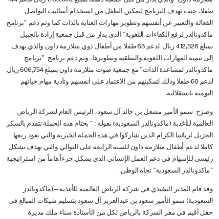
طفلا، حيث يهدف البرنامج لتمكين الطفل من استخدام أساليب التواصل
الفعالة والتعبير عن أنفسهم وتطوير مهارات العناية بالذات كما وتم دعم "برنامج
ماكدونالدز لرفع الكفاءات اللغوية" الذي يدار من قبل جمعية إرادة بالجبيل
بمبلغ 412,526 ريال لدعم 65 طفلا من أطفال ذوي متلازمة داون والذي يهدف
إلى تنمية المهارات اللغوية والنطقية وتطويرها، وتم دعم برنامج "برنامج
ماكدونالدز لمساعدة الذات" مع جمعية صوت متلازمة داون بمبلغ 606,754 ريال
لدعم 60 طفلا وذلك لتمكينهم من الاعتماد على أنفسهم وتأدية مهام حياتهم
اليومية باستقلالية.
وصرَح سمو الأمير مشعل بن خالد آل سعود، الرئيس العام لشركة الرياض
العالمية للأغذية (ماكدونالدز السعودية) بقوله : " بختام هذه الحملة نتقدم بالشكر
الجزيل لزبائننا الكرام الذين شاركوا في هذه الحملة الخيرية والتي يعود ريعها
كاملا لدعم أطفال متلازمة داون للسنه الرابعة على التوالي والتي تهدف بشكل
رئيسي للإسهام في دعم العمل الإنساني الذي يشكل جزءاً هاماً من استراتيجية
"ماكدونالدز السعودية" تجاه الوطن.
وقد قام المدير التنفيذي في شركة الرياض العالمية للأغذية – (ماكدونالدز
السعودية) سمو الأمير سعود بن عبدالعزيز آل سعود بتسليم شيكات المبالغ في
حفل أقيم في مقر الشركة بالرياض لكل من الأستاذة سناء ملك مديرة