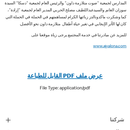
المدارس لجمعية "صوت متلازمة داون" والرئيس العام لجمعية "دسكا" السيدة
سوزان الغانم والسيدعبداللطيف مصلح الحربي المدير العام لجمعية "إرادة"،
كما وشكرت ماكدونالدز زبائنها الكرام لمساهمتهم في الحملة في الحملة التي
كان لها الأثر الإيجابي في تغير حياة أطفال متلازمة داون نحو الأفضل.
للمزيد عن مبادرتنا في خدمة المجتمع يرجى زياة موقعنا على
www.ajyalona.com
عرض ملف PDF القابل للطباعة
File Type: application/pdf
شركتنا