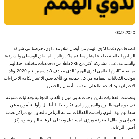
03.12.2020
انطلاقا من دعمنا لذوي الهمم من أبطال متلازمة داون، حرصنا في شركة
الرياض العالمية صاحبة امتياز مطاعم ماكدونالدز بالمناطق الوسطى والشرقية
والشمالية، على مشاركة أكثر من 235 طفلا من 5 جمعيات مختلفة احتفالهم
بمناسبة "اليوم العالمي لذوي الهمم" الذي يصادف 3 ديسمبر لعام 2020. وقد
تنوعت الفعاليات المقامة في كل جمعية مع الأخذ بعين الاعتبار لكافة الاجراءات
الاحترازية وذلك حفاظا على سلامة الأطفال والحضور.
وتضمنت الفعاليات تقديم وجبات هابي ميل والألعاب المجانية وفعاليات متنوعة
في جو ملىء بالفرح والسرور والذي عبّـر خلاله الأطفال وأولياء أمورهم عن
سعادتهم بهذا اليوم. وأقيمت الفعاليات بمدينة الرياض بالتعاون مع مراكز بصمة
قدراتي وأبطال المعرفة ورؤى المستقبل وطفلي للرعاية النهارية ومركز
أصول الرعاية.