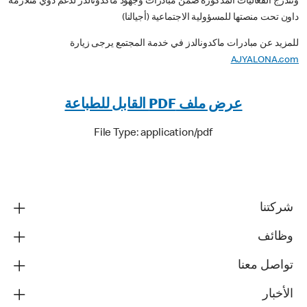
وتندرج الفعاليات المذكورة ضمن مبادرات وجهود ماكدونالدز لدعم ذوي متلازمة
داون تحت منصتها للمسؤولية الاجتماعية (أجيالنا)
للمزيد عن مبادرات ماكدونالدز في خدمة المجتمع يرجى زيارة
AJYALONA.com
عرض ملف PDF القابل للطباعة
File Type: application/pdf
شركتنا
وظائف
تواصل معنا
الأخبار