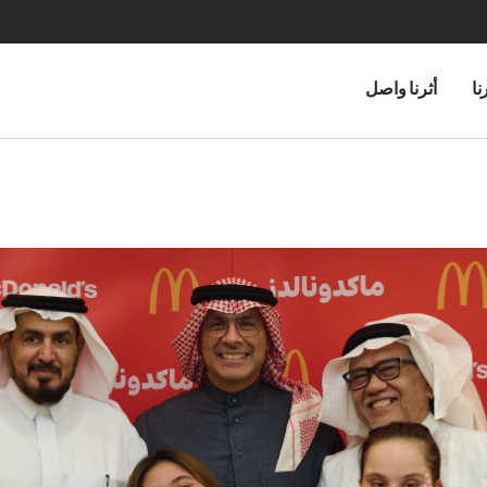
نا
أثرنا واصل