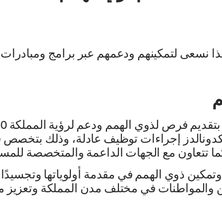
لذا نسعى لتمكينهم ودعمهم عبر برامج ومبادرات
م
ونالدز إجراءات توظيف عادلة، وذلك بتخصص ف
كما تتعاون مع الجهات الداعمة والمتخصصة للم
دز دعم وتمكين ذوي الهمم في مقدمة أولوياتها وتجسيد