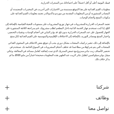
قيمك اليومية أعلى أو أقل اعتماداً على احتياجاتك من السعرات الحرارية.
معلومات القيم الغذائية على هذا الموقع مستمدة من الاختبارات التي أجريت في المختبرات المعتمدة، أو
المصادر المنشورة، أو من المعلومات المقدمة من موردي ماكدونالدز. تعتمد معلومات القيم الغذائية على
مكونات المنتج وأحجام الوجبات.
تعتمد السعرات الحرارية للمشروبات في جهاز توزيع المشروبات على مستويات التعبئة القياسية بالإضافة إلى
الثلج. إذا كنت تستخدم جهاز الخدمة الذاتية داخل المطعم لطلب مشروبك، قم بمراجعة اللافتة المنشورة على
الجهاز للحصول على عدد السعرات الحرارية بدون ثلج. قد يؤثر التباين في أحجام الوجبات، وتقنيات التحضير،
واختبار المنتج ومصادر التوريد، بالإضافة إلى الاختلافات الإقليمية والموسمية على القيم الغذائية لكل منتج.
بالإضافة إلى ذلك، تتغير تركيبات المنتجات بشكل دوري. يجب أن تتوقع بعض الاختلاف في المحتوى الغذائي
للمنتجات التي يتم شراؤها من مطاعمنا. قد تختلف أحجام المشروبات في السوق الخاصة بك. نستخدم في
تحضير الأصناف زيت نباتي ممزوج مع حمض الستريك الذي تمت إضافته كعامل مساعد في المعالجة، وثنائي
ميثيل بولي سيلوكسين لتقليل تناثر الزيت عند الطهي. هذه المعلومات صحيحة اعتباراً من مايو 2020، ما لم
يذكر خلاف ذلك.
شركتنا
وظائف
تواصل معنا