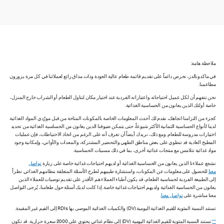
ملاحظة هامة:
في ماكدونالدز، نحرص دائماً على تقديم قائمة طعام عالية الجودة وذات مذاق رائع لعملائنا في كل مرة يزورون
مطاعمنا.
نحن نتفهم أن لكل عميل احتياجاته واعتباراته الفردية عند اختيار مكان لتناول الطعام أو الشراب خارج المنزل،
خاصة أولئك الذين يعانون من الحساسية الغذائية.
كجزء من التزامنا اتجاهك، نقدم لك أحدث المعلومات الخاصة بالمكونات المتاحة من قبل مورّدي المواد الغذائية
لدينا لأنواع الحساسية الثمانية الأكثر شيوعاً، حتى يتمكن ضيوفنا الذين يعانون من الحساسية الغذائية من تحديد
اختيارات مدروسة للطعام. ومع ذلك، نريدك أيضاً أن تعرف أنه على الرغم من اتخاذ الاحتياطات، فإن عمليات
المطبخ العادية قد تنطوي على بعض مناطق الطهي والتحضير المشتركة، والمعدات والأواني، وإمكانية وجود
مواد غذائية تتلامس مع منتجات غذائية أخرى، بما في ذلك مسببات الحساسية.
نشجع عملاءنا الذين يعانون من الحساسية الغذائية أو لديهم احتياجات غذائية خاصة على زيارة
تواصل
معنا
للحصول على معلومات عن المكونات، واستشارة طبيبهم لطرح الأسئلة المتعلقة بنظامهم الغذائي. نظراً
إلى الطبيعة الفردية لحساسية الطعام، قد يكون أطباء العملاء هم الأقدر على تقديم توصيات للعملاء الذين
يعانون من الحساسية الغذائية ولديهم احتياجات غذائية خاصة. إذا كانت لديك أسئلة حول طعامنا، يُرجى التواصل
معنا مباشرة على
تواصل معنا
.
تستند النسبة المئوية للقيم الغذائية اليومية (DV) والكميات الغذائية الموصى بها RDIs إلى القيم غير المقيدة.
**
تستند النسبة المئوية للقيم الغذائية اليومية (DV) إلى نظام غذائي يحتوي على 2000 سعرة حرارية. قد تكون