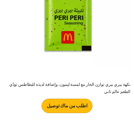
نكهة بيري بيري توازن الحار مع لمسة ليمون، وإضافة لذيذة للبطاطس تودّي
الطعم عالم ثاني
اطلب من ماك توصيل