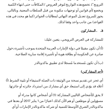
الترويج"). تخضع هذه التواريخ لتوفر العروض / المكافآت حتى انتهاء الكمية
ويخضع لأي قوانين أو توجيهات مكتوبة من قبل السلطات المعنية. وبالتالي،
يجوز للمروج تعديل الموعد النهائي لمطالبات الجوائز (كما هو محدد في هذه
القواعد) من جانب واحد وفقا لذلك.
3. . المشاركون
للمشاركة في العرض الترويجي، يتعين عليك:
(أ) أن تكون مقيمًا في دولة الإمارات العربية المتحدة بموجب تأشيرة دخول
صادرة عن الحكومة أو بطاقة هوية أو تأشيرة إقامة سارية الصلاحية.
(ب) أن تكون مُستخدما مُسجلا لدى تطبيق ماكدونالدز
(أحد المشاركين)
أي عجز عن تقديم نسخة من الوثيقة ذات الصلة لاستيفاء أو تلبية الشرط (أ)
أعلاه قد يؤدي إلى استبعاد حق أي مشارك من استرداد جائزته أو جائزتها.
لا یحق للأشخاص التاليين المشاركة: (1) أي أشخاص كانوا مدراء أو
مسؤولين أو موظفين أو هم الآن كذلك اعتبارًا من 1 يناير 2017 أو بعدها في
ماكدونالدز الشرق الأوسط للتنمية أو شركة ماكدونالدز الإمارات أو أي