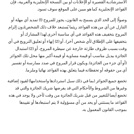
الاسترشادية القصيرة أو الإعلانات أو بين النسخة الإنجليزية والعربية، فإن
القواعد الإنجليزية كما هو مبين على الموقع سوف تسود.
وصولًا إلى الحد الذي يسمح به القانون، يجوز للمروج (1) تمديد أي مهلة أو
التنازل عن أي من هذه القواعد ريثما يُستبعد خلاف ذلك الشخص(دون إلزام
المروج بتخفيف هذه القواعد في أي مناسبة أخرى لهذا المشارك أو
بتخفيفها على الإطلاق لأي شخص آخر)، أو (2) إنهاء أو تعليق الترويج في أي
وقت بسبب ظروف طارئة خارجة عن سيطرة المروج، أو (2) استبدال
الجائزة ببديل مناسب أو قيمة مساوية أو قيمة أكبر منها محل تلك الجوائز
(أو أي جزء من الجائزة). ويكون قرار المروج في صدد ممارسة أو تفسير
أي من حقوقه أو تحفظاته فيما يتعلق بهذه القواعد نهائيا وملزما.
تخضع جميع الجوائز (بما في ذلك سبل استردادها واستخدامها) لقيود إضافية
وغيرها من الشروط والأحكام التي قد يفرضها شريك الجائزة والتي قد
تخضع أيضا للتغيير من قبل شريك الجائزة من وقت لآخر. ولا يوجد في هذه
القواعد ما يستثني أو يحد من أي مسؤولية لا يتم استبعادها أو تقييدها
بموجب القانون المعمول به.