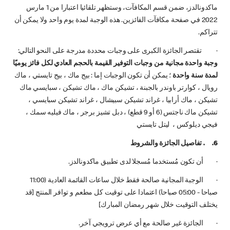
ماكدونالدز، ضمن قسم المكافآت، وستظهر تلقائيا اعتبارا من 1 مارس
2022 في صفحة مكافآت الفائزين. هذه الوجبة لمدة يوم واحد ولا يمكن أن
تتراكم.
· تقتصر الجائزة الكبرى على وجبات محددة مدرجة على النحو التالي:
وجبة واحدة مجانية من وجبات التوفير القيمة بالحجم العادي لكل فائز يوميًا
لمدة سنة واحدة
؛ يمكن أن تكون الوجبات إما : بيج ماك ، بيج تايستي ، ماك
رويال ، كوارتر باوندر بالجبنة ، تشيكن ماك ، ماك تشيكن ، سبايسي ماك
تشيكن ، ماك أرابيا ، غراند تشيكن سبيشال ، غراند تشيكن سبايسي ،
تشيكن ماك ناجتس (6 أو 9 قطع) ، دبل تشيز برجر ، ماك فيليه سمك ،
فيجي ديلوكس ، ليتل تايستي
6. . تفاصيل الجائزة والشروط
· أن تكون مُستخدما مُسجلا لدى تطبيق ماكدونالدز.
· الوجبة المجانية صالحة فقط خلال ساعات القائمة العادية (11:00
صباحا - 05:00 صباحا) اعتمادا على توقيت كل مطعم و توافر المنتج [قد
يختلف التوقيت خلال شهر رمضان المبارك]
· الجائزة غير صالحة مع أي عرض ترويجي آخر.