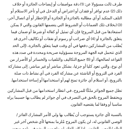
طرف ثالث مسؤولا عن: (1) دقة مواصفات أو إيضاحات الجائزة أو خلاف
ذلك (2) عدم توافر أو فقدان أو اعتراض أو التدخل في أو تأخر الاستلام أو
التلف المتكبد أو أي مطالبة بالجائزة أو الجائزة أو الإخطار أو أي اتصال آخر،
(3) (بخلاف تلك الضمانات أو الشروط التي يتضمنها القانون والتي لا يمكن
استبعادها من قبل المروج) فإن أي تمثیل أو كفالة أو شرط أو ضمان فیما
یتعلق بالجائزة أو (4) أي ضرائب أو رسوم أو نفقات أو تکالیف أخرى قد
یُطلب من المشارکین دفعها في أي وقت فیما یتعلق بالجائزة، (إلى الحد
الذي تتحمل فيه الجهة المروجة مسؤولية صريحة ومحددة في صدد هذه
القواعد لصالحها)، أو (5) جميع التكاليف والتلفيات والخسائر أو الأضرار من
أي نوع، والتي تعود كليا أو جزئيا، بشكل مباشر أو غير مباشر، إلى مشاركة
الفرد في الترويج أو الناشئة عن مشاركة الفرد في أي نشاط ذات صلة
بالترويج، أو استلام أي جائزة تمنح لهم أو استخدامها أو إساءة استخدامها.
تظل جميع الجوائز ملكًا للمروج، في انتظار استخدامها من قبل المشاركين
ويحتفظ المروج بالحق في التصرف في أي جوائز لم يطالب بها حسبما يراه
مناسبا أو وفقا لما يقتضيه القانون.
بالنسبة لأي جائزة يستوجب أن يُطالب بها ولي الأمر المشارك الفائز /
الوصي القانوني له، لن يكون المروج مُلزما بمنحها لأي شخص آخر غير
الوالد / الوصي القانوني إذا كان الفائز لم يبلغ سن الرشد في بلده. ويجوز