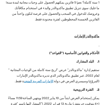
1 سنة كاملة؟ نعم! 5 فائزين يمكنهم الحصول على وجبات مجانية لمدة سنة!
ما عليك سوى تنزيل تطبيق ماكدونالدز والبدء في استخدام مكافآتك
وعروضك للدخول في السحب والحصول على فرصة لتكون واحداً من
الفائزين الخمسة المحظوظين. لفترة محدودة فقط.
ماكدونالدز الإمارات
الأحكام والقوانين الأساسية ("القواعد")
1. البلد المشارك
ستقيم إدارة "ماكدونالدز" عرض "اربح سنة كاملة من الوجبات المجانية "
لعام 2022، عبر تطبيق ماكدونالدز الذي تديره ماكدونالدز الإمارات
(المروّج) وسيسري العرض في دولة
الإمارات العربية المتحد
ة فقط.
2. الفترة الترويجية
يمكن إستخدام العرض ابتداً من 10 يناير 2022 وينتهي الساعة 11:59 مساءً
(+4 بتوقيت جرينتش) بتاريخ 13 فبراير 2022. ("المشار إليها باسم "فترة