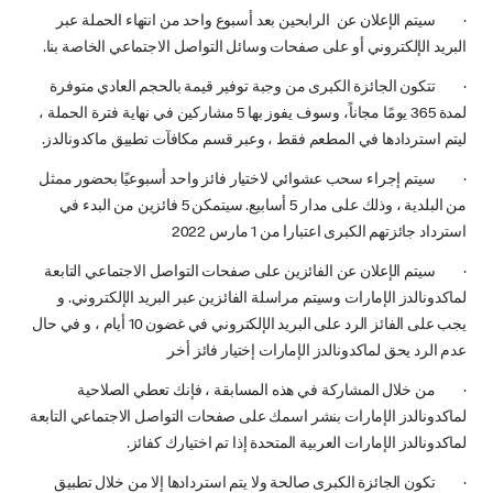
· سيتم الإعلان عن الرابحين بعد أسبوع واحد من انتهاء الحملة عبر
البريد الإلكتروني أو على صفحات وسائل التواصل الاجتماعي الخاصة بنا.
· تتكون الجائزة الكبرى من وجبة توفير قيمة بالحجم العادي متوفرة
لمدة 365 يومًا مجاناً، وسوف يفوز بها 5 مشاركين في نهاية فترة الحملة ،
ليتم استردادها في المطعم فقط ، وعبر قسم مكافآت تطبيق ماكدونالدز.
· سيتم إجراء سحب عشوائي لاختيار فائز واحد أسبوعيًا بحضور ممثل
من البلدية ، وذلك على مدار 5 أسابيع. سيتمكن 5 فائزين من البدء في
استرداد جائزتهم الكبرى اعتبارا من 1 مارس 2022
· سيتم الإعلان عن الفائزين على صفحات التواصل الاجتماعي التابعة
لماكدونالدز الإمارات وسيتم مراسلة الفائزين عبر البريد الإلكتروني. و
يجب على الفائز الرد على البريد الإلكتروني في غضون 10 أيام ، و في حال
عدم الرد يحق لماكدونالدز الإمارات إختيار فائز أخر
· من خلال المشاركة في هذه المسابقة ، فإنك تعطي الصلاحية
لماكدونالدز الإمارات بنشر اسمك على صفحات التواصل الاجتماعي التابعة
لماكدونالدز الإمارات العربية المتحدة إذا تم اختيارك كفائز.
· تكون الجائزة الكبرى صالحة ولا يتم استردادها إلا من خلال تطبيق