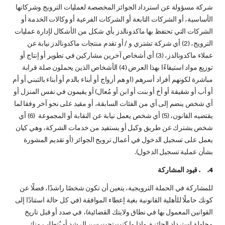
شركة مسؤولة عن استرداد الجوائز المخصصة لعمليات الترويج وشركاتها
الأساسية، أو الشركات التابعة أو الشركات الفرعية أو وكالات الخدمة أو
الشركات التي تحتفظ بها ماكدونالدز بأي شكل من الأشكال لإدارة عمليات
الترويج، (2) أي شركة تشتري و / أو تقدم منتجات ماكدونالدز نيابة عن
عملاء ماكدونالدز، (3) أي أشخاص آخرين مشاركين في تطوير أو إنتاج أو
توزيع مواد استيفاءًا بهذا العرض (4) الأشخاص الذين يحملون صلة قرابة
مباشرة لكونهم أفراد أسرهم (او هم أزواج أو أبناء بالدم أو أبناء بالتبني أو أم
أو أب أو شقيقة أو أخ أو بنت أو ابن أو مُعال) أو يقيمون في نفس المنزل أو
أي شخص ينضم إلى أي من الفئات السابقة، أو مقيد على نحو آخر وفقا لما
يقتضيه القانون، (5) أي شخص يعمل نيابة عن النقابة أو المجموعة (6) أي
شخص يشترك عن طریق وکیل أو یستفید من خدمات الشركة، وهي کیان
يعمل على تسجيل الدخول في أعمال ترويج الجوائز (أو تقدیم المشورة
بشأن عملية تسجيل الدخول).
4. . قيود المشاركة
للمشاركة في الحملة الترويجية، يتعين أن تكون شخصًا راشدًا، فضلًا عن
كونك حاملًا للأهلية القانونية بغية إعطاء الموافقة (في كل حالة استنادًا إلى
القوانين المعمول بها في نطاق ولايتك القضائية)، في صدد أو قبل تاريخ
محاولة استرداد الجائزة. وإذا ما كنت تحت سن الرشد أو يُتطلب منك