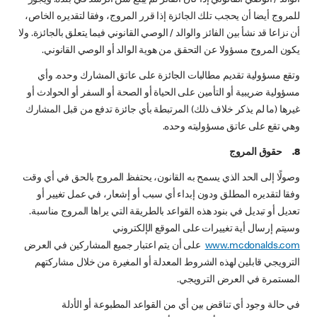
للمروج أيضا أن يحجب تلك الجائزة إذا قرر المروج، وفقا لتقديره الخاص،
أن نزاعا قد نشأ بين الفائز والوالد / الوصي القانوني فيما يتعلق بالجائزة. ولا
يكون المروج مسؤولا عن التحقق من هوية الوالد أو الوصي القانوني.
وتقع مسؤولية تقديم مطالبات الجائزة على عاتق المشارك وحده. وأي
مسؤولية ضريبية أو التأمين على الحياة أو الصحة أو السفر أو الحوادث أو
غيرها (ما لم يذكر خلاف ذلك) المرتبطة بأي جائزة تدفع من قبل المشارك
وهي تقع على عاتق مسؤوليته وحده.
8. حقوق المروج
وصولًا إلى الحد الذي يسمح به القانون، يحتفظ المروج بالحق في أي وقت
وفقا لتقديره المطلق ودون إبداء أي سبب أو إشعار، في عمل تغيير أو
تعديل أو تبديل في بنود هذه القواعد بالطريقة التي يراها المروج مناسبة.
وسيتم إرسال أية تغييرات على الموقع الإلكتروني
www.mcdonalds.com
على أن يتم اعتبار جميع المشاركين في العرض
الترويجي قابلين لهذه الشروط المعدلة أو المغيرة من خلال مشاركتهم
المستمرة في العرض الترويجي.
في حالة وجود أي تناقض بين أي من القواعد المطبوعة أو الأدلة