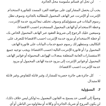
· لن تحل أي قسائم ملموسة محل الجائزة.
يجب أن يحصل المشاركون على موافقة الفرد المسدد للفاتورة لاستخدام
الإنترنت أو الإنترنت عبر الهاتف المحمول للمطالبة بالجائزة. وسوف تظل
رسوم البيانات في مسؤوليتكم وسوف تختلف تبعا لمزود خدمة الإنترنت،
وخطة الاستخدام أو الهاتف المحمول المستخدم (حسب الاقتضاء).
وسيتعين عليك الرجوع إلى شروط العقود عبر الهاتف المحمول الخاص بك،
أو خطة الاستخدام أو مزود خدمة الإنترنت (حسب الاقتضاء) للتعرف على
التكاليف. وستظهر لك رسوم جميع خدمات البيانات على فاتورة الهاتف
المحمول و / أو فاتورة الإنترنت التالية (حسب الاقتضاء). ويجب توجيه جميع
الاستفسارات العامة المتعلقة بمعدلات الهواتف المحمولة أو فواتير الهاتف
المحمول أو فواتير الإنترنت إلى مزود خدمة الهاتف المحمول أو مزود
خدمة الإنترنت (حسب الاقتضاء).
· كل جائزة هي جائزة حصرية للمشارك وغير قابلة للتفاوض وغير قابلة
للاستبدال.
7. المسؤولية
وصولًا إلى أقصى حد يسمح به القانون المعمول به (ولكن ليس خلاف ذلك)،
لن يكون المروج أو شريك الجائزة أو وكلائه أو مقاولوه من الباطن أو أي