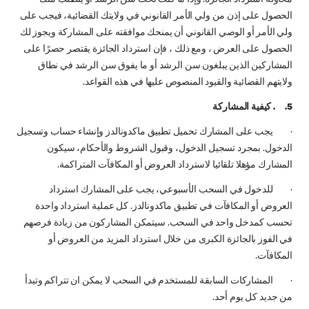
الحصول على إذن من ولي الأمر القانوني في ولايتك القضائية، فيجب على
ولي الأمر أو الوصي القانوني أن يمنحك موافقته على المشاركة ويجوز لك
الحصول على العرض ، ومع ذلك ، فإن استرداد الجائزة يقتصر حصرًا على
المشاركين الذين يبلغون سن الرشد أو ما يفوق سن الرشد في نطاق
ولايتهم القضائية والقيود المنصوص عليها في هذه القواعد.
5. . كيفية المشاركة
· يجب على المشارك تحميل تطبيق ماكدونالدز وإنشاء حساب وتسجيل
الدخول. بمجرد تسجيل الدخول، وقبول الشروط والأحكام، سيكون
المشارك مؤهلا تلقائيا لاسترداد العروض أو المكافآت المتراكمة.
· للدخول في السحب الأسبوعي، يجب على المشارك استرداد
العروض أو المكافآت في تطبيق ماكدونالدز. كل عملية استرداد واحدة
تحسب كمدخل واحد في السحب. سيتمكن المشاركون من زيادة فرصهم
في الفوز بالجائزة الكبرى من خلال استرداد المزيد من العروض أو
المكافآت.
· المشاركات السابقة للمستخدم في السحب لا يمكن ان تتراكم وتبدأ
من جديد كل يوم أحد.