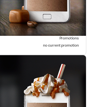
Promotions
no current promotion