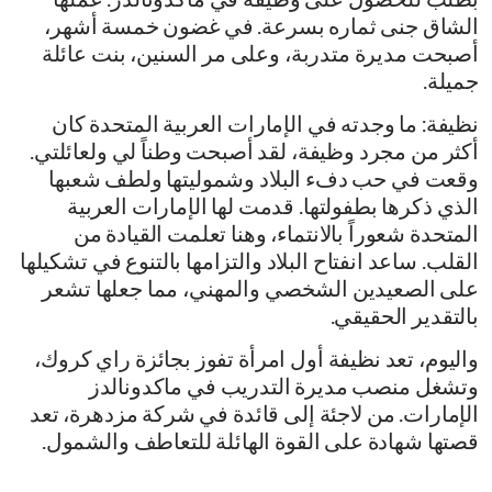
بطلب للحصول على وظيفة في ماكدونالدز. عملها
الشاق جنى ثماره بسرعة. في غضون خمسة أشهر،
أصبحت مديرة متدربة، وعلى مر السنين، بنت عائلة
جميلة.
نظيفة: ما وجدته في الإمارات العربية المتحدة كان
أكثر من مجرد وظيفة، لقد أصبحت وطناً لي ولعائلتي.
وقعت في حب دفء البلاد وشموليتها ولطف شعبها
الذي ذكرها بطفولتها. قدمت لها الإمارات العربية
المتحدة شعوراً بالانتماء، وهنا تعلمت القيادة من
القلب. ساعد انفتاح البلاد والتزامها بالتنوع في تشكيلها
على الصعيدين الشخصي والمهني، مما جعلها تشعر
بالتقدير الحقيقي.
واليوم، تعد نظيفة أول امرأة تفوز بجائزة راي كروك،
وتشغل منصب مديرة التدريب في ماكدونالدز
الإمارات. من لاجئة إلى قائدة في شركة مزدهرة، تعد
قصتها شهادة على القوة الهائلة للتعاطف والشمول.