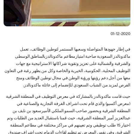
01-12-2020
في إطار جهودها المتواصلة وسعيها المستمر لتوطين الوظائف، تعمل
ماكدونالدز السعودية صاحبة امتيازمطاعم ماكدونالدزبالمناطق الوسطى
والشرقية والشمالية على تعزيز وتقوية شراكاتها الاستراتيجية مع جهات
التوظيف المحلية، الحكومية، الخيرية والخاصة وكل من يظهر رغبة في التعاون
معها من أجل دعم رؤيتها ورؤية الوطن في مجال توطين الوظائف ومنح
الفرص لمزيد من الشباب السعودي للإنضمام إلى عائلة ماكدونالدز.
حيث قامت ماكدونالدز بالمشاركة في معرض التوظيف في المنطقة الشرقية
(معرض أكسبو) والذي قام تحت اشراف الغرفة التجارية والصناعية في
المنطقة الشرقية وبحضور صاحب السمو الملكي الأميرسعود بن نايف بن
عبدالعزيز أمير المنطقة الشرقية، حيث قمنا باستقبال العديد من الطلبات وتم
اختيار 15 طلب توظيفي وتم تعيينهم في مراكز مختلفة في مطاعم المنطقة
الشرقية، وفي نفس المعرض تم تنظيم لقاءات الدمام تحت اشراف صندوق