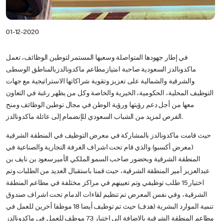
01-12-2020
في إطار جهودها المتواصلة وسعيها المستمر لتوطين الوظائف، تعمل
ماكدونالدز السعودية صاحبة امتيازمطاعم ماكدونالدزبالمناطق الوسطى
والشرقية والشمالية على تعزيز وتقوية شراكاتها الاستراتيجية مع جهات
التوظيف المحلية، الحكومية، الخيرية والخاصة وكل من يظهر رغبة في التعاون
معها من أجل دعم رؤيتها ورؤية الوطن في مجال توطين الوظائف ومنح
الفرص لمزيد من الشباب السعودي للإنضمام إلى عائلة ماكدونالدز.
حيث قامت ماكدونالدز بالمشاركة في معرض التوظيف في المنطقة الشرقية
(معرض أكسبو) والذي قام تحت اشراف الغرفة التجارية والصناعية في
المنطقة الشرقية وبحضور صاحب السمو الملكي الأميرسعود بن نايف بن
عبدالعزيز أمير المنطقة الشرقية، حيث قمنا باستقبال العديد من الطلبات وتم
اختيار 15 طلب توظيفي وتم تعيينهم في مراكز مختلفة في مطاعم المنطقة
الشرقية، وفي نفس المعرض تم تنظيم لقاءات الدمام تحت اشراف صندوق
تنمية الموارد البشرية (هدف) حيث تم توظيف أيضا 18 موظفا أخرين للعمل في
مطاعم المنطقة الشرقية بالاضافة الى اختيار 73 موظف للعمل في ماكدونالدز