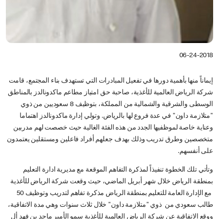
06-24-2018
إيماناً منها بأهمية دورها في تفعيل المبادرات التي تستهدف بناء المجتمع، قامت
شركة الرياض العالمية للأغذية، صاحبة حق امتياز مطاعم ماكدونالدز بالمناطق
الوسطى والشرقية والشمالية من المملكة، بتوظيف 8 سعوديين من ذوي
"متلازمة داون" في عدة فروع لها بالرياض. وتولي إدارة ماكدونالدز اهتماما
وعناية خاصة لموظفيها الجدد من هذه الفئة الغالية حيث خصصت لهم مدربين
متخصصين وطرق تدريب وذلك بهدف جعلهم أفراد فاعلين ومستقلين يعتمدون
على أنفسهم.
وتأتي تلك الخطوة تنفيذاً لمذكرة التفاهم الموقعة مع مديرية ادارة التعليم
بمنطقة الرياض خلال شهر أبريل الماضي، حيث وقعت شركة الرياض للأغذية
مع الإدارة العامة للتعليم بمنطقة الرياض مذكرة تفاهم لتدريب وتوظيف 50
طالب سعودي من ذوي "متلازمة داون" خلال ثلاث سنوات وهي مدة الاتفاقية،
ووقع الاتفاقية عن شركة الرياض العالمية للأغذية سمو الأمير ماجد بن فهد أل