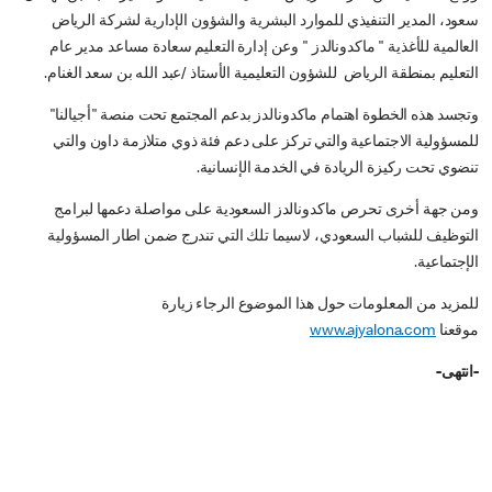
سعود، المدير التنفيذي للموارد البشرية والشؤون الإدارية لشركة الرياض
العالمية للأغذية " ماكدونالدز " وعن إدارة التعليم سعادة مساعد مدير عام
التعليم بمنطقة الرياض للشؤون التعليمية الأستاذ /عبد الله بن سعد الغنام.
وتجسد هذه الخطوة اهتمام ماكدونالدز بدعم المجتمع تحت منصة "أجيالنا"
للمسؤولية الاجتماعية والتي تركز على دعم فئة ذوي متلازمة داون والتي
تنضوي تحت ركيزة الريادة في الخدمة الإنسانية.
ومن جهة أخرى تحرص ماكدونالدز السعودية على مواصلة دعمها لبرامج
التوظيف للشباب السعودي، لاسيما تلك التي تندرج ضمن اطار المسؤولية
الإجتماعية.
للمزيد من المعلومات حول هذا الموضوع الرجاء زيارة
موقعنا
www.ajyalona.com
-انتهى-