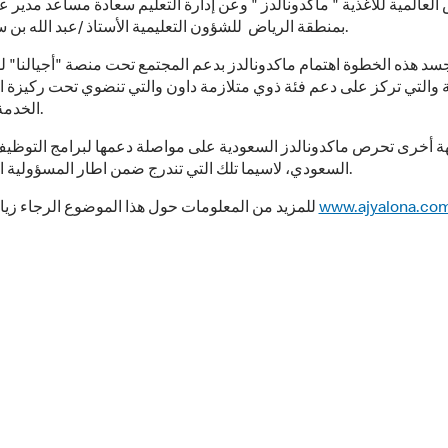
العالمية للأغذية " ماكدونالدز " وعن إدارة التعليم سعادة مساعد مدير عا
بمنطقة الرياض للشؤون التعليمية الأستاذ /عبد الله بن سعد الغنام.
سد هذه الخطوة اهتمام ماكدونالدز بدعم المجتمع تحت منصة "أجيالنا" 
ة والتي تركز على دعم فئة ذوي متلازمة داون والتي تنضوي تحت ركيزة ا
الخدمة الإنسانية.
 أخرى تحرص ماكدونالدز السعودية على مواصلة دعمها لبرامج التوظي
السعودي، لاسيما تلك التي تندرج ضمن اطار المسؤولية الإجتماعية.
www.ajyalona.co
للمزيد من المعلومات حول هذا الموضوع الرجاء زيارة موقعنا