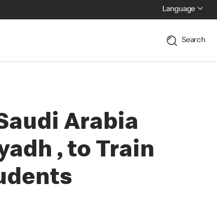
Language
Search
audi Arabia
adh , to Train
udents