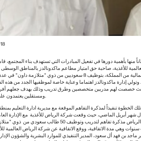
018
اناً منها بأهمية دورها في تفعيل المبادرات التي تستهدف بناء المجتمع، 
عالمية للأغذية، صاحبة حق امتياز مطاعم ماكدونالدز بالمناطق الوسطى 
والشمالية من المملكة، بتوظيف 8 سعوديين من ذوي "متلازمة داون" ف
وتولي إدارة ماكدونالدز اهتماما وعناية خاصة لموظفيها الجدد من هذه الفئ
ث خصصت لهم مدربين متخصصين وطرق تدريب وذلك بهدف جعلهم أفراد
ومستقلين يعتمدون على أنفسهم.
تلك الخطوة تنفيذاً لمذكرة التفاهم الموقعة مع مديرية ادارة التعليم بمنط
ل شهر أبريل الماضي، حيث وقعت شركة الرياض للأغذية مع الإدارة العام
بمنطقة الرياض مذكرة تفاهم لتدريب وتوظيف 50 طالب سعودي من 
سنوات وهي مدة الاتفاقية، ووقع الاتفاقية عن شركة الرياض العالمية لل
ر ماجد بن فهد أل سعود، المدير التنفيذي للموارد البشرية والشؤون الإدا