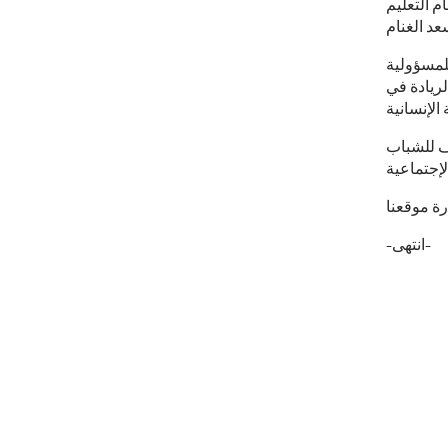
م التعليم
للمسؤولية
لريادة في
ف للشباب
-انتهى-