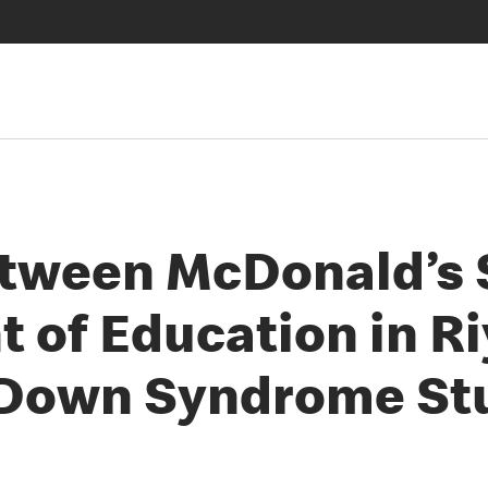
tween McDonald’s S
of Education in Riy
 Down Syndrome St