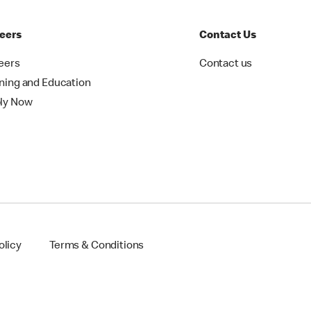
eers
Contact Us
eers
Contact us
ining and Education
ly Now
olicy
Terms & Conditions