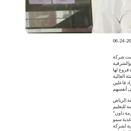
06-24-2
قامت شركة
والشرقية
ي عدة فروع لها
ة الغالية
 فاعلين
قة الرياض
ة للتعليم
ذوي "متلازمة داون"
أغذية سمو
رية لشركة