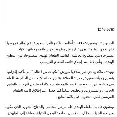
12-15-2018
السعودية، ديسمبر 15، 2018: أطلقت ماكدونالدزالسعودية، في إطار عروضها "
نكهات من العالم"، وهي عبارة عن مبادرة لتعزيز قائمة وجباتها بنكهات
مستوحاة من المطابخ العالمية، كقائمة الطعام الهندي المستوحاة من المطبخ
الهندي، ويأتي ذلك بعد إطلاق قائمة الطعام الفرنسي.
وتهدف ماكدونالدز عبر إطلاقها عروض " نكهات من العالم " إلى تأكيد إلتزامها
بتقديم وجبات مميزة وجديدة للعملاء. وتتميز حملة نكهات من العالم هذا العام
في ماكدونالدز السعودية بتقديم قائمة طعام متكاملة تشمل البرجر، والطبق
الجانبي، والمشروب، والحلوى- تماماً كما حصل عند إطلاق قائمة الطعام
الفرنسي لفترة محدودة قبل ثلاثة أسابيع.
وتحتوي قائمة الطعام الهندي على برجر التشاتني والدجاج الشهي- الذي يتكون
من لحم الدجاج الحلال، المغمس بصلصة البصل المتبلة، إضافة إلى المايونيز