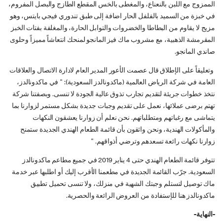
الممزوج مع اللبن بالنعناع، والمغطى بالخس المقطع الطازج والبصل المفروم،
في خبزة من السميد بالفلفل الحار اضافة إلى طبق تندوري فيجي بايتس، وهو
مزيج لا يقاوم من البطاطا والخضروات والتوابل الحارة، والمغلفة بفتات الخبز
المقرمشة الذهبية، مع مشروب ماك فيز المانجو لمنحك انتعاشاً مميزاً وحلوى
صاندي المانجو.
وتعليقاً على الإطلاق قال عصمت الأعور المدير العام لادارة الاتصال والعلاقات
العامة في شركة الرياض العالمية (ماكدونالدز السعودية): " في ماكدونالدز،
نتخذ خطوات جريئة لتقديم تجارب تذوق عالية الجودة لا تنسى. وبصفتنا شركة
تهتم برضى عملائها، نعمل على تقديم وجبات جديدة بشكل مستمر لزوارنا بما
يتماشى مع رغباتهم ومتطلباتهم. نحن نعلم أن زوارنا يعشقون النكهات
والمأكولات الهندية، ونحن واثقون بأن قائمة الطعام الهندي الجديدة ستمنح
زوارنا نكهات رائعة تسعدهم وترضي أذواقهم. "
تتوفر قائمة الطعام الهندي حتى 4 يناير 2019 في جميع مطاعم ماكدونالدز
السعودية. جرّب القائمة الجديدة في مطعمنا الأقرب إليك أو اطلبها عبر خدمة
ماك توصيل لتستلم وجبتك الشهية في منزلك، ولا تنسى تحميل تطبيق
ماكدونالدز هنا للإستفادة من العروض الرائعة والحصرية.
-النهاية-