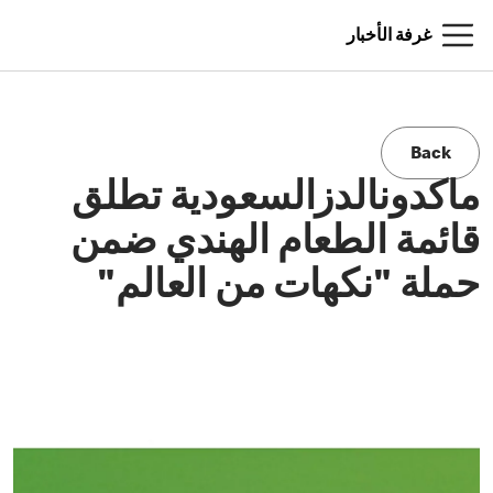
غرفة الأخبار
Back
ماكدونالدزالسعودية تطلق
قائمة الطعام الهندي ضمن
حملة "نكهات من العالم"