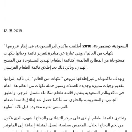
12-15-2018
السعودية، ديسمبر 15، 2018
: أطلقت ماكدونالدزالسعودية، في إطار عروضها "
نكهات من العالم"، وهي عبارة عن مبادرة لتعزيز قائمة وجباتها بنكهات
مستوحاة من المطابخ العالمية، كقائمة الطعام الهندي المستوحاة من المطبخ
الهندي، ويأتي ذلك بعد إطلاق قائمة الطعام الفرنسي.
وتهدف ماكدونالدز عبر إطلاقها عروض " نكهات من العالم " إلى تأكيد إلتزامها
بتقديم وجبات مميزة وجديدة للعملاء. وتتميز حملة نكهات من العالم هذا العام
في ماكدونالدز السعودية بتقديم قائمة طعام متكاملة تشمل البرجر، والطبق
الجانبي، والمشروب، والحلوى- تماماً كما حصل عند إطلاق قائمة الطعام
الفرنسي لفترة محدودة قبل ثلاثة أسابيع.
وتحتوي قائمة الطعام الهندي على برجر التشاتني والدجاج الشهي- الذي يتكون
من لحم الدجاج الحلال، المغمس بصلصة البصل المتبلة، إضافة إلى المايونيز