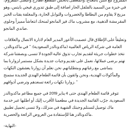
الممزوج مع اللبن بالنعناع، والمغطى بالخس المقطع الطازج والبصل المفروم،
في خبزة من السميد بالفلفل الحار اضافة إلى طبق تندوري فيجي بايتس، وهو
مزيج لا يقاوم من البطاطا والخضروات والتوابل الحارة، والمغلفة بفتات الخبز
المقرمشة الذهبية، مع مشروب ماك فيز المانجو لمنحك انتعاشاً مميزاً وحلوى
صاندي المانجو.
وتعليقاً على الإطلاق قال عصمت الأعور المدير العام لادارة الاتصال والعلاقات
العامة في شركة الرياض العالمية (ماكدونالدز السعودية): " في ماكدونالدز،
نتخذ خطوات جريئة لتقديم تجارب تذوق عالية الجودة لا تنسى. وبصفتنا شركة
تهتم برضى عملائها، نعمل على تقديم وجبات جديدة بشكل مستمر لزوارنا بما
يتماشى مع رغباتهم ومتطلباتهم. نحن نعلم أن زوارنا يعشقون النكهات
والمأكولات الهندية، ونحن واثقون بأن قائمة الطعام الهندي الجديدة ستمنح
زوارنا نكهات رائعة تسعدهم وترضي أذواقهم. "
تتوفر قائمة الطعام الهندي حتى 4 يناير 2019 في جميع مطاعم ماكدونالدز
السعودية. جرّب القائمة الجديدة في مطعمنا الأقرب إليك أو اطلبها عبر خدمة
ماك توصيل لتستلم وجبتك الشهية في منزلك، ولا تنسى تحميل تطبيق
ماكدونالدز هنا للإستفادة من العروض الرائعة والحصرية.
-النهاية-