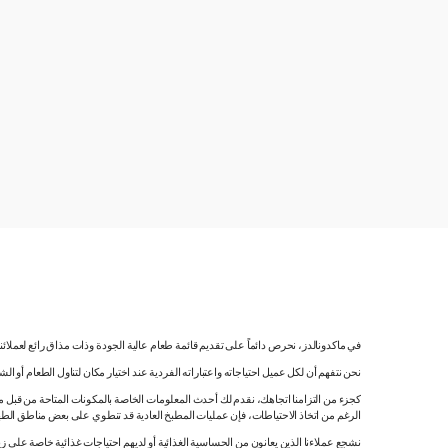
في ماكدونالدز، نحرص دائماً على تقديم قائمة طعام عالية الجودة وذات مذاق رائع لعملائ
نحن نتفهم أن لكل عميل احتياجاته واعتباراته الفردية عند اختيار مكان لتناول الطعام أو ا
كجزء من التزامنا اتجاهك، نقدم لك أحدث المعلومات الخاصة بالمكونات المتاحة من قبل مورّ
الرغم من اتخاذ الاحتياطات، فإن عمليات المطبخ العادية قد تنطوي على بعض مناطق الطه
نشجع عملاءنا الذين يعانون من الحساسية الغذائية أو لديهم احتياجات غذائية خاصة على زي