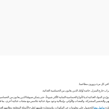
نا في كل مرة يزورون مطاعمنا.
لشراب خارج المنزل، خاصة أولئك الذين يعانون من الحساسية الغذائية.
دي المواد الغذائية لدينا لأنواع الحساسية الثمانية الأكثر شيوعاً، حتى يتمكن ضيوفنا الذين يعانون من الحساس
ي والتحضير المشتركة، والمعدات والأواني، وإمكانية وجود مواد غذائية تتلامس مع منتجات غذائية أخرى، بما
ارة
تواصل معنا
للحصول على معلومات عن المكونات، واستشارة طبيبهم لطرح الأسئلة المتعلقة بنظامهم الغذائي.