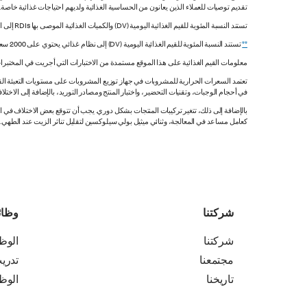
تقديم توصيات للعملاء الذين يعانون من الحساسية الغذائية ولديهم احتياجات غذائية خاصة
تستند النسبة المئوية للقيم الغذائية اليومية (DV) والكميات الغذائية الموصى بها RDIs إلى القيم غير المقيدة.
**
تستند النسبة المئوية للقيم الغذائية اليومية (DV) إلى نظام غذائي يحتوي على 2000 سعرة حرارية. قد تكون قيمك اليومية أعلى أو أقل اعتماداً على احتياجاتك من السعرات الحرارية.
معلومات القيم الغذائية على هذا الموقع مستمدة من الاختبارات التي أجريت في المختبرات
تعتمد السعرات الحرارية للمشروبات في جهاز توزيع المشروبات على مستويات التعبئة القي
في أحجام الوجبات، وتقنيات التحضير، واختبار المنتج ومصادر التوريد، بالإضافة إلى الاختلاف
بالإضافة إلى ذلك، تتغير تركيبات المنتجات بشكل دوري. يجب أن تتوقع بعض الاختلاف ف
كعامل مساعد في المعالجة، وثنائي ميثيل بولي سيلوكسين لتقليل تناثر الزيت عند الطهي. هذه المعلومات صحيح
شركتنا
وظا
شركتنا
الوظ
مجتمعنا
تدري
تاريخنا
الوظ