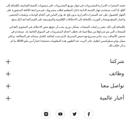
تعتمد السعرات الحرارية للمشروبات في جهاز توزيع المشروبات على مستويات التعبئة القياسية بالإضافة إلى
الثلج. إذا كنت تستخدم جهاز الخدمة الذاتية داخل المطعم لطلب مشروبك، قم بمراجعة اللافتة المنشورة على
الجهاز للحصول على عدد السعرات الحرارية بدون ثلج. قد يؤثر التباين في أحجام الوجبات، وتقنيات التحضير،
واختبار المنتج ومصادر التوريد، بالإضافة إلى الاختلافات الإقليمية والموسمية على القيم الغذائية لكل منتج.
بالإضافة إلى ذلك، تتغير تركيبات المنتجات بشكل دوري. يجب أن تتوقع بعض الاختلاف في المحتوى الغذائي
للمنتجات التي يتم شراؤها من مطاعمنا. قد تختلف أحجام المشروبات في السوق الخاصة بك. نستخدم في
تحضير الأصناف زيت نباتي ممزوج مع حمض الستريك الذي تمت إضافته كعامل مساعد في المعالجة، وثنائي
ميثيل بولي سيلوكسين لتقليل تناثر الزيت عند الطهي. هذه المعلومات صحيحة اعتباراً من مايو 2020، ما لم
يذكر خلاف ذلك.
شركتنا
وظائف
تواصل معنا
أخبار عالمية