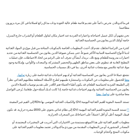
في ماكدونالدز، نحرص دائماً على تقديم قائمة طعام عالية الجودة وذات مذاق رائع لعملائنا في كل مرة يزورون
مطاعمنا.
نحن نتفهم أن لكل عميل احتياجاته واعتباراته الفردية عند اختيار مكان لتناول الطعام أو الشراب خارج المنزل،
خاصة أولئك الذين يعانون من الحساسية الغذائية.
كجزء من التزامنا اتجاهك، نقدم لك أحدث المعلومات الخاصة بالمكونات المتاحة من قبل مورّدي المواد الغذائية
لدينا لأنواع الحساسية الثمانية الأكثر شيوعاً، حتى يتمكن ضيوفنا الذين يعانون من الحساسية الغذائية من تحديد
اختيارات مدروسة للطعام. ومع ذلك، نريدك أيضاً أن تعرف أنه على الرغم من اتخاذ الاحتياطات، فإن عمليات
المطبخ العادية قد تنطوي على بعض مناطق الطهي والتحضير المشتركة، والمعدات والأواني، وإمكانية وجود
مواد غذائية تتلامس مع منتجات غذائية أخرى، بما في ذلك مسببات الحساسية.
نشجع عملاءنا الذين يعانون من الحساسية الغذائية أو لديهم احتياجات غذائية خاصة على زيارة
تواصل
معنا
للحصول على معلومات عن المكونات، واستشارة طبيبهم لطرح الأسئلة المتعلقة بنظامهم الغذائي. نظراً
إلى الطبيعة الفردية لحساسية الطعام، قد يكون أطباء العملاء هم الأقدر على تقديم توصيات للعملاء الذين
يعانون من الحساسية الغذائية ولديهم احتياجات غذائية خاصة. إذا كانت لديك أسئلة حول طعامنا، يُرجى التواصل
معنا مباشرة على
تواصل معنا
.
تستند النسبة المئوية للقيم الغذائية اليومية (DV) والكميات الغذائية الموصى بها RDIs إلى القيم غير المقيدة.
**
تستند النسبة المئوية للقيم الغذائية اليومية (DV) إلى نظام غذائي يحتوي على 2000 سعرة حرارية. قد تكون
قيمك اليومية أعلى أو أقل اعتماداً على احتياجاتك من السعرات الحرارية.
معلومات القيم الغذائية على هذا الموقع مستمدة من الاختبارات التي أجريت في المختبرات المعتمدة، أو
المصادر المنشورة، أو من المعلومات المقدمة من موردي ماكدونالدز. تعتمد معلومات القيم الغذائية على
مكونات المنتج وأحجام الوجبات.