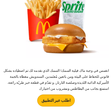
انغمس في وجبة ماك فيلية السمك! السمك الذي نقدمه لك تم اصطياده بشكل
قانوني للحفاظ على البيئة ومن بائعين مُعتَمدين. السندويش مغطاة بالجبنة
الأميركية الذائبة اللذيذة وصلصة التارتار، و تقدّم في قطعة خبز طريّة رائعة.
استمتع بجانب من البطاطس ومشروب من اختيارك
اطلب عبر التطبيق