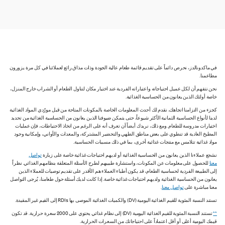
في ماكدونالدز، نحرص دائماً على تقديم قائمة طعام عالية الجودة وذات مذاق رائع لعملائنا في كل مرة يزورون
مطاعمنا.
نحن نتفهم أن لكل عميل احتياجاته واعتباراته الفردية عند اختيار مكان لتناول الطعام أو الشراب خارج المنزل،
خاصة أولئك الذين يعانون من الحساسية الغذائية.
كجزء من التزامنا اتجاهك، نقدم لك أحدث المعلومات الخاصة بالمكونات المتاحة من قبل مورّدي المواد الغذائية
لدينا لأنواع الحساسية الثمانية الأكثر شيوعاً، حتى يتمكن ضيوفنا الذين يعانون من الحساسية الغذائية من تحديد
اختيارات مدروسة للطعام. ومع ذلك، نريدك أيضاً أن تعرف أنه على الرغم من اتخاذ الاحتياطات، فإن عمليات
المطبخ العادية قد تنطوي على بعض مناطق الطهي والتحضير المشتركة، والمعدات والأواني، وإمكانية وجود
مواد غذائية تتلامس مع منتجات غذائية أخرى، بما في ذلك مسببات الحساسية.
نشجع عملاءنا الذين يعانون من الحساسية الغذائية أو لديهم احتياجات غذائية خاصة على زيارة
تواصل
معنا
للحصول على معلومات عن المكونات، واستشارة طبيبهم لطرح الأسئلة المتعلقة بنظامهم الغذائي. نظراً
إلى الطبيعة الفردية لحساسية الطعام، قد يكون أطباء العملاء هم الأقدر على تقديم توصيات للعملاء الذين
يعانون من الحساسية الغذائية ولديهم احتياجات غذائية خاصة. إذا كانت لديك أسئلة حول طعامنا، يُرجى التواصل
معنا مباشرة على
تواصل معنا
.
تستند النسبة المئوية للقيم الغذائية اليومية (DV) والكميات الغذائية الموصى بها RDIs إلى القيم غير المقيدة.
**
تستند النسبة المئوية للقيم الغذائية اليومية (DV) إلى نظام غذائي يحتوي على 2000 سعرة حرارية. قد تكون
قيمك اليومية أعلى أو أقل اعتماداً على احتياجاتك من السعرات الحرارية.