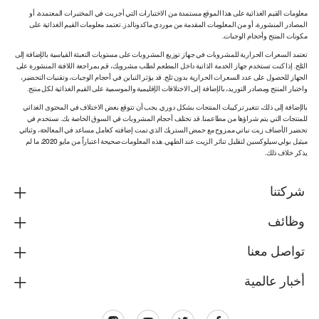
معلومات القيم الغذائية على هذا الموقع مستمدة من الاختبارات التي أجريت في المختبرات المعتمدة، أو
المصادر المنشورة، أو من المعلومات المقدمة من موردي ماكدونالدز. تعتمد معلومات القيم الغذائية على
مكونات المنتج وأحجام الوجبات.
تعتمد السعرات الحرارية للمشروبات في جهاز توزيع المشروبات على مستويات التعبئة القياسية بالإضافة إلى
الثلج. إذا كنت تستخدم جهاز الخدمة الذاتية داخل المطعم لطلب مشروبك، قم بمراجعة اللافتة المنشورة على
الجهاز للحصول على عدد السعرات الحرارية بدون ثلج. قد يؤثر التباين في أحجام الوجبات، وتقنيات التحضير،
واختبار المنتج ومصادر التوريد، بالإضافة إلى الاختلافات الإقليمية والموسمية على القيم الغذائية لكل منتج.
بالإضافة إلى ذلك، تتغير تركيبات المنتجات بشكل دوري. يجب أن تتوقع بعض الاختلاف في المحتوى الغذائي
للمنتجات التي يتم شراؤها من مطاعمنا. قد تختلف أحجام المشروبات في السوق الخاصة بك. نستخدم في
تحضير الأصناف زيت نباتي ممزوج مع حمض الستريك الذي تمت إضافته كعامل مساعد في المعالجة، وثنائي
ميثيل بولي سيلوكسين لتقليل تناثر الزيت عند الطهي. هذه المعلومات صحيحة اعتباراً من مايو 2020، ما لم
يذكر خلاف ذلك.
شركتنا
وظائف
تواصل معنا
أخبار عالمية