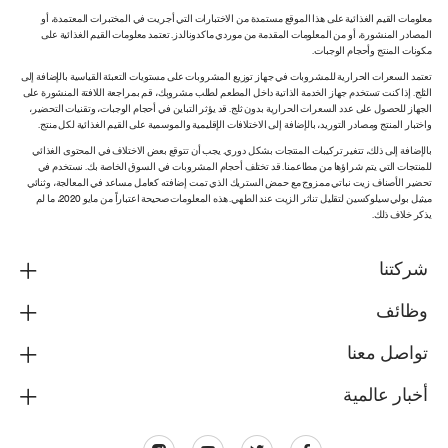
معلومات القيم الغذائية على هذا الموقع مستمدة من الاختبارات التي أجريت في المختبرات المعتمدة، أو
المصادر المنشورة، أو من المعلومات المقدمة من موردي ماكدونالدز. تعتمد معلومات القيم الغذائية على
مكونات المنتج وأحجام الوجبات.
تعتمد السعرات الحرارية للمشروبات في جهاز توزيع المشروبات على مستويات التعبئة القياسية بالإضافة إلى
الثلج. إذا كنت تستخدم جهاز الخدمة الذاتية داخل المطعم لطلب مشروبك، قم بمراجعة اللافتة المنشورة على
الجهاز للحصول على عدد السعرات الحرارية بدون ثلج. قد يؤثر التباين في أحجام الوجبات، وتقنيات التحضير،
واختبار المنتج ومصادر التوريد، بالإضافة إلى الاختلافات الإقليمية والموسمية على القيم الغذائية لكل منتج.
بالإضافة إلى ذلك، تتغير تركيبات المنتجات بشكل دوري. يجب أن تتوقع بعض الاختلاف في المحتوى الغذائي
للمنتجات التي يتم شراؤها من مطاعمنا. قد تختلف أحجام المشروبات في السوق الخاصة بك. نستخدم في
تحضير الأصناف زيت نباتي ممزوج مع حمض الستريك الذي تمت إضافته كعامل مساعد في المعالجة، وثنائي
ميثيل بولي سيلوكسين لتقليل تناثر الزيت عند الطهي. هذه المعلومات صحيحة اعتباراً من مايو 2020، ما لم
يذكر خلاف ذلك.
شركتنا
وظائف
تواصل معنا
أخبار عالمية