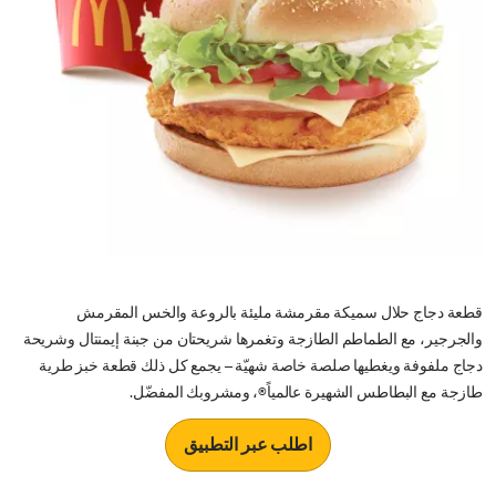
قطعة دجاج حلال سميكة مقرمشة مليئة بالروعة والخس المقرمش
والجرجير، مع الطماطم الطازجة وتغمرها شريحتان من جبنة إيمنتال وشريحة
دجاج ملفوفة ويغطيها صلصة خاصة شهيّة – يجمع كل ذلك قطعة خبز طرية
طازجة مع البطاطس الشهيرة عالمياً®، ومشروبك المفضّل.
اطلب عبر التطبيق