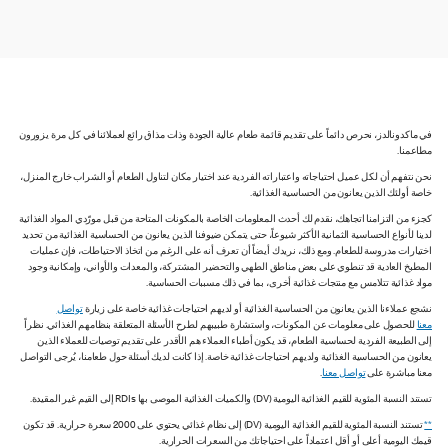
في ماكدونالدز، نحرص دائماً على تقديم قائمة طعام عالية الجودة وذات مذاق رائع لعملائنا في كل مرة يزورون
مطاعمنا.
نحن نتفهم أن لكل عميل احتياجاته واعتباراته الفردية عند اختيار مكان لتناول الطعام أو الشراب خارج المنزل،
خاصة أولئك الذين يعانون من الحساسية الغذائية.
كجزء من التزامنا اتجاهك، نقدم لك أحدث المعلومات الخاصة بالمكونات المتاحة من قبل مورّدي المواد الغذائية
لدينا لأنواع الحساسية الثمانية الأكثر شيوعاً، حتى يتمكن ضيوفنا الذين يعانون من الحساسية الغذائية من تحديد
اختيارات مدروسة للطعام. ومع ذلك، نريدك أيضاً أن تعرف أنه على الرغم من اتخاذ الاحتياطات، فإن عمليات
المطبخ العادية قد تنطوي على بعض مناطق الطهي والتحضير المشتركة، والمعدات والأواني، وإمكانية وجود
مواد غذائية تتلامس مع منتجات غذائية أخرى، بما في ذلك مسببات الحساسية.
نشجع عملاءنا الذين يعانون من الحساسية الغذائية أو لديهم احتياجات غذائية خاصة على زيارة
تواصل
معنا
للحصول على معلومات عن المكونات، واستشارة طبيبهم لطرح الأسئلة المتعلقة بنظامهم الغذائي. نظراً
إلى الطبيعة الفردية لحساسية الطعام، قد يكون أطباء العملاء هم الأقدر على تقديم توصيات للعملاء الذين
يعانون من الحساسية الغذائية ولديهم احتياجات غذائية خاصة. إذا كانت لديك أسئلة حول طعامنا، يُرجى التواصل
معنا مباشرة على
تواصل معنا
.
تستند النسبة المئوية للقيم الغذائية اليومية (DV) والكميات الغذائية الموصى بها RDIs إلى القيم غير المقيدة.
**
تستند النسبة المئوية للقيم الغذائية اليومية (DV) إلى نظام غذائي يحتوي على 2000 سعرة حرارية. قد تكون
قيمك اليومية أعلى أو أقل اعتماداً على احتياجاتك من السعرات الحرارية.