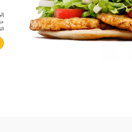
إل
حل
ال