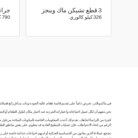
3 قطع تشيكن ماك وينجز
جران
326 كيلو سعرة حرارية
326 كيلو كالوري
790 كيلو كالوري
في ماكدونالدز، نحرص دائماً على تقديم قائمة طعام عالية الجودة وذات مذاق رائع لعملائ
نحن نتفهم أن لكل عميل احتياجاته واعتباراته الفردية عند اختيار مكان لتناول الطعام أو ا
كجزء من التزامنا اتجاهك، نقدم لك أحدث المعلومات الخاصة بالمكونات المتاحة من قبل مورّ
الرغم من اتخاذ الاحتياطات، فإن عمليات المطبخ العادية قد تنطوي على بعض مناطق الطه
نشجع عملاءنا الذين يعانون من الحساسية الغذائية أو لديهم احتياجات غذائية خاصة على زي