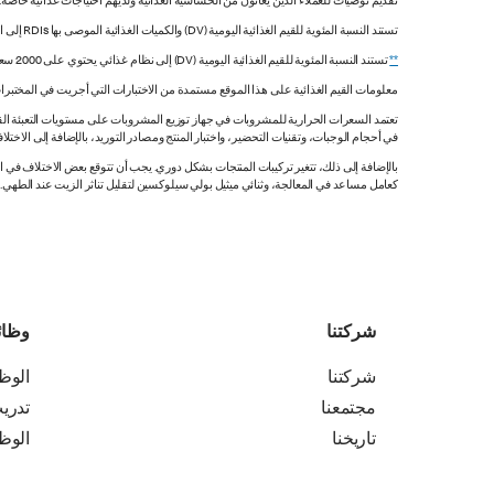
تقديم توصيات للعملاء الذين يعانون من الحساسية الغذائية ولديهم احتياجات غذائية خاصة
تستند النسبة المئوية للقيم الغذائية اليومية (DV) والكميات الغذائية الموصى بها RDIs إلى القيم غير المقيدة.
**
تستند النسبة المئوية للقيم الغذائية اليومية (DV) إلى نظام غذائي يحتوي على 2000 سعرة حرارية. قد تكون قيمك اليومية أعلى أو أقل اعتماداً على احتياجاتك من السعرات الحرارية.
معلومات القيم الغذائية على هذا الموقع مستمدة من الاختبارات التي أجريت في المختبرات
تعتمد السعرات الحرارية للمشروبات في جهاز توزيع المشروبات على مستويات التعبئة القي
في أحجام الوجبات، وتقنيات التحضير، واختبار المنتج ومصادر التوريد، بالإضافة إلى الاختلاف
بالإضافة إلى ذلك، تتغير تركيبات المنتجات بشكل دوري. يجب أن تتوقع بعض الاختلاف ف
كعامل مساعد في المعالجة، وثنائي ميثيل بولي سيلوكسين لتقليل تناثر الزيت عند الطهي. هذه المعلومات صحيح
شركتنا
وظا
شركتنا
الوظ
مجتمعنا
تدري
تاريخنا
الوظ