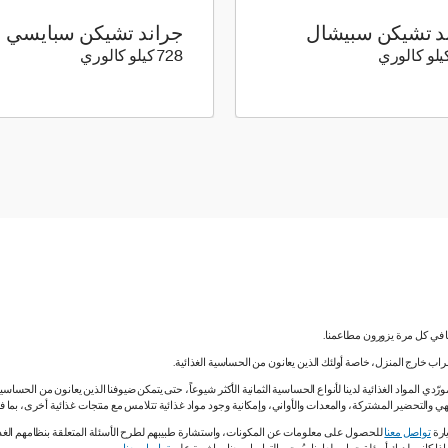
د تشيكن سبيشال
‫جراند تشيكن سبايسي
790 كيلو سعرة حرارية
728 كيلو سعرة حرارية
728 كيلو كالوري
نا في كل مرة يزورون مطاعمنا.
لشراب خارج المنزل، خاصة أولئك الذين يعانون من الحساسية الغذائية.
دي المواد الغذائية لدينا لأنواع الحساسية الثمانية الأكثر شيوعاً، حتى يتمكن ضيوفنا الذين يعانون من الحساس
ي والتحضير المشتركة، والمعدات والأواني، وإمكانية وجود مواد غذائية تتلامس مع منتجات غذائية أخرى، بما
ارة
تواصل معنا
للحصول على معلومات عن المكونات، واستشارة طبيبهم لطرح الأسئلة المتعلقة بنظامهم الغذائي.