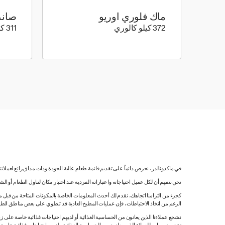
ماك فلوري اوريو
صاند
372 كيلو سعرة حرارية
372 كيلو كالوري
311 كيلو كالوري
في ماكدونالدز، نحرص دائماً على تقديم قائمة طعام عالية الجودة وذات مذاق رائع لعملائ
نحن نتفهم أن لكل عميل احتياجاته واعتباراته الفردية عند اختيار مكان لتناول الطعام أو ا
كجزء من التزامنا اتجاهك، نقدم لك أحدث المعلومات الخاصة بالمكونات المتاحة من قبل مورّ
الرغم من اتخاذ الاحتياطات، فإن عمليات المطبخ العادية قد تنطوي على بعض مناطق الطه
نشجع عملاءنا الذين يعانون من الحساسية الغذائية أو لديهم احتياجات غذائية خاصة على زي