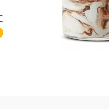
بس
بس