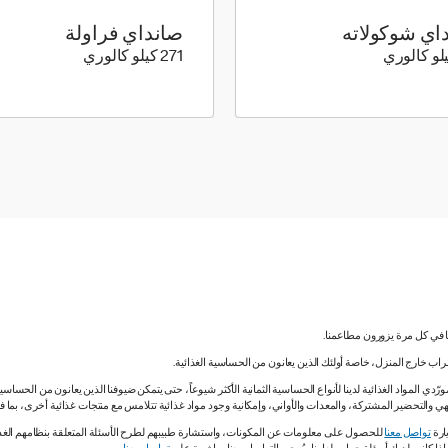
اي شوكولاته
صانداي فراولة
311 كيلو سعرة حرارية
271 كيلو سعرة حرارية
271 كيلو كالوري
نا في كل مرة يزورون مطاعمنا.
لشراب خارج المنزل، خاصة أولئك الذين يعانون من الحساسية الغذائية.
دي المواد الغذائية لدينا لأنواع الحساسية الثمانية الأكثر شيوعاً، حتى يتمكن ضيوفنا الذين يعانون من الحساس
ي والتحضير المشتركة، والمعدات والأواني، وإمكانية وجود مواد غذائية تتلامس مع منتجات غذائية أخرى، بما
ارة
تواصل معنا
للحصول على معلومات عن المكونات، واستشارة طبيبهم لطرح الأسئلة المتعلقة بنظامهم الغذائي.