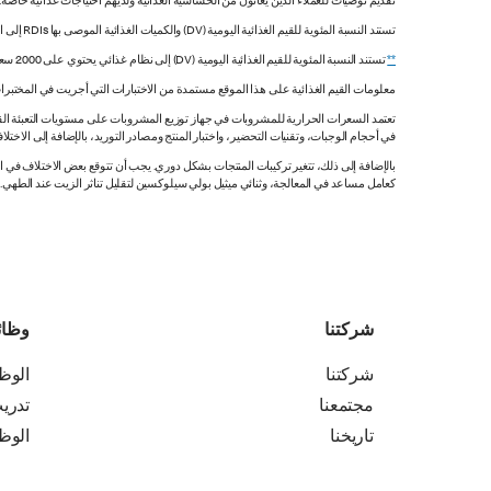
تقديم توصيات للعملاء الذين يعانون من الحساسية الغذائية ولديهم احتياجات غذائية خاصة
تستند النسبة المئوية للقيم الغذائية اليومية (DV) والكميات الغذائية الموصى بها RDIs إلى القيم غير المقيدة.
**
تستند النسبة المئوية للقيم الغذائية اليومية (DV) إلى نظام غذائي يحتوي على 2000 سعرة حرارية. قد تكون قيمك اليومية أعلى أو أقل اعتماداً على احتياجاتك من السعرات الحرارية.
معلومات القيم الغذائية على هذا الموقع مستمدة من الاختبارات التي أجريت في المختبرات
تعتمد السعرات الحرارية للمشروبات في جهاز توزيع المشروبات على مستويات التعبئة القي
في أحجام الوجبات، وتقنيات التحضير، واختبار المنتج ومصادر التوريد، بالإضافة إلى الاختلاف
بالإضافة إلى ذلك، تتغير تركيبات المنتجات بشكل دوري. يجب أن تتوقع بعض الاختلاف ف
كعامل مساعد في المعالجة، وثنائي ميثيل بولي سيلوكسين لتقليل تناثر الزيت عند الطهي. هذه المعلومات صحيح
شركتنا
وظا
شركتنا
الوظ
مجتمعنا
تدري
تاريخنا
الوظ