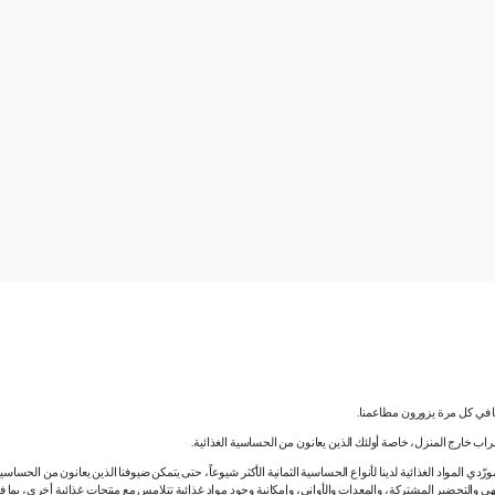
نا في كل مرة يزورون مطاعمنا.
لشراب خارج المنزل، خاصة أولئك الذين يعانون من الحساسية الغذائية.
دي المواد الغذائية لدينا لأنواع الحساسية الثمانية الأكثر شيوعاً، حتى يتمكن ضيوفنا الذين يعانون من الحساس
ي والتحضير المشتركة، والمعدات والأواني، وإمكانية وجود مواد غذائية تتلامس مع منتجات غذائية أخرى، بما