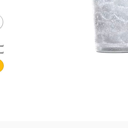
سب
سع