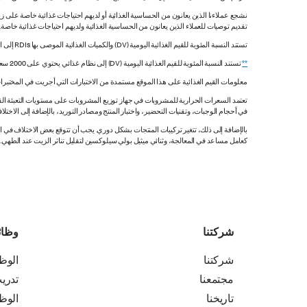
نشجع عملاءنا الذين يعانون من الحساسية الغذائية أو لديهم احتياجات غذائية خاصة على زي
تقديم توصيات للعملاء الذين يعانون من الحساسية الغذائية ولديهم احتياجات غذائية خاصة
تستند النسبة المئوية للقيم الغذائية اليومية (DV) والكميات الغذائية الموصى بها RDIs إلى القيم غير المقيدة.
**
تستند النسبة المئوية للقيم الغذائية اليومية (DV) إلى نظام غذائي يحتوي على 2000 سعرة حرارية. قد تكون قيمك اليومية أعلى أو أقل اعتماداً على احتياجاتك من السعرات الحرارية.
معلومات القيم الغذائية على هذا الموقع مستمدة من الاختبارات التي أجريت في المختبرات
تعتمد السعرات الحرارية للمشروبات في جهاز توزيع المشروبات على مستويات التعبئة القي
في أحجام الوجبات، وتقنيات التحضير، واختبار المنتج ومصادر التوريد، بالإضافة إلى الاختلاف
بالإضافة إلى ذلك، تتغير تركيبات المنتجات بشكل دوري. يجب أن تتوقع بعض الاختلاف ف
كعامل مساعد في المعالجة، وثنائي ميثيل بولي سيلوكسين لتقليل تناثر الزيت عند الطهي. هذه المعلومات صحيح
شركتنا
وظا
شركتنا
الوظ
مجتمعنا
تدري
تاريخنا
الوظ