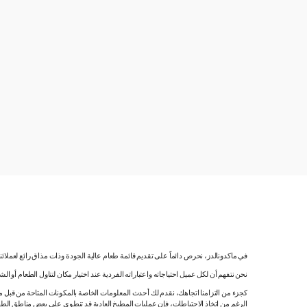
في ماكدونالدز، نحرص دائماً على تقديم قائمة طعام عالية الجودة وذات مذاق رائع لعملائ
نحن نتفهم أن لكل عميل احتياجاته واعتباراته الفردية عند اختيار مكان لتناول الطعام أو ا
كجزء من التزامنا اتجاهك، نقدم لك أحدث المعلومات الخاصة بالمكونات المتاحة من قبل مورّ
الرغم من اتخاذ الاحتياطات، فإن عمليات المطبخ العادية قد تنطوي على بعض مناطق الطه