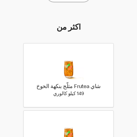
أكثر من
شاي Frutea مثلّج بنكهة الخوخ
149 كيلو سعرة حرارية
149 كيلو كالوري