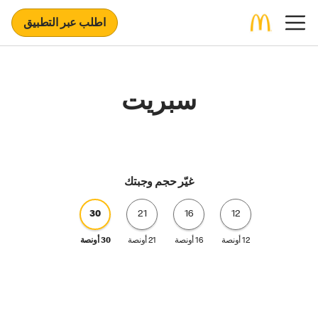
اطلب عبر التطبيق
سبريت
غيّر حجم وجبتك
30
21
16
12
12 أونصة
16 أونصة
21 أونصة
30 أونصة