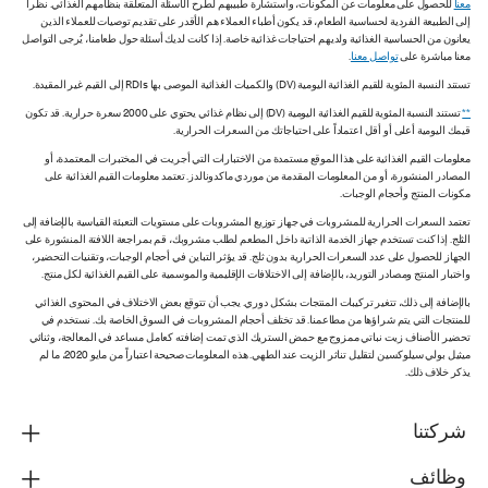
معنا
للحصول على معلومات عن المكونات، واستشارة طبيبهم لطرح الأسئلة المتعلقة بنظامهم الغذائي. نظراً
إلى الطبيعة الفردية لحساسية الطعام، قد يكون أطباء العملاء هم الأقدر على تقديم توصيات للعملاء الذين
يعانون من الحساسية الغذائية ولديهم احتياجات غذائية خاصة. إذا كانت لديك أسئلة حول طعامنا، يُرجى التواصل
معنا مباشرة على
تواصل معنا
.
تستند النسبة المئوية للقيم الغذائية اليومية (DV) والكميات الغذائية الموصى بها RDIs إلى القيم غير المقيدة.
**
تستند النسبة المئوية للقيم الغذائية اليومية (DV) إلى نظام غذائي يحتوي على 2000 سعرة حرارية. قد تكون
قيمك اليومية أعلى أو أقل اعتماداً على احتياجاتك من السعرات الحرارية.
معلومات القيم الغذائية على هذا الموقع مستمدة من الاختبارات التي أجريت في المختبرات المعتمدة، أو
المصادر المنشورة، أو من المعلومات المقدمة من موردي ماكدونالدز. تعتمد معلومات القيم الغذائية على
مكونات المنتج وأحجام الوجبات.
تعتمد السعرات الحرارية للمشروبات في جهاز توزيع المشروبات على مستويات التعبئة القياسية بالإضافة إلى
الثلج. إذا كنت تستخدم جهاز الخدمة الذاتية داخل المطعم لطلب مشروبك، قم بمراجعة اللافتة المنشورة على
الجهاز للحصول على عدد السعرات الحرارية بدون ثلج. قد يؤثر التباين في أحجام الوجبات، وتقنيات التحضير،
واختبار المنتج ومصادر التوريد، بالإضافة إلى الاختلافات الإقليمية والموسمية على القيم الغذائية لكل منتج.
بالإضافة إلى ذلك، تتغير تركيبات المنتجات بشكل دوري. يجب أن تتوقع بعض الاختلاف في المحتوى الغذائي
للمنتجات التي يتم شراؤها من مطاعمنا. قد تختلف أحجام المشروبات في السوق الخاصة بك. نستخدم في
تحضير الأصناف زيت نباتي ممزوج مع حمض الستريك الذي تمت إضافته كعامل مساعد في المعالجة، وثنائي
ميثيل بولي سيلوكسين لتقليل تناثر الزيت عند الطهي. هذه المعلومات صحيحة اعتباراً من مايو 2020، ما لم
يذكر خلاف ذلك.
شركتنا
وظائف