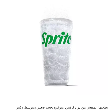
بطعمها المنعش من دون كافيين. متوفرة بحجم صغير ومتوسط وكبير.