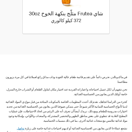
شاي Frutea مثلّج بنكهة الخوخ 30oz
372 كيلو سعرة حرارية
372 كيلو كالوري
في ماكدونالدز، نحرص دائماً على تقديم قائمة طعام عالية الجودة وذات مذاق رائع لعملائنا في كل مرة يزورون
مطاعمنا.
نحن نتفهم أن لكل عميل احتياجاته واعتباراته الفردية عند اختيار مكان لتناول الطعام أو الشراب خارج المنزل،
خاصة أولئك الذين يعانون من الحساسية الغذائية.
كجزء من التزامنا اتجاهك، نقدم لك أحدث المعلومات الخاصة بالمكونات المتاحة من قبل مورّدي المواد الغذائية
لدينا لأنواع الحساسية الثمانية الأكثر شيوعاً، حتى يتمكن ضيوفنا الذين يعانون من الحساسية الغذائية من تحديد
اختيارات مدروسة للطعام. ومع ذلك، نريدك أيضاً أن تعرف أنه على الرغم من اتخاذ الاحتياطات، فإن عمليات
المطبخ العادية قد تنطوي على بعض مناطق الطهي والتحضير المشتركة، والمعدات والأواني، وإمكانية وجود
مواد غذائية تتلامس مع منتجات غذائية أخرى، بما في ذلك مسببات الحساسية.
نشجع عملاءنا الذين يعانون من الحساسية الغذائية أو لديهم احتياجات غذائية خاصة على زيارة
تواصل