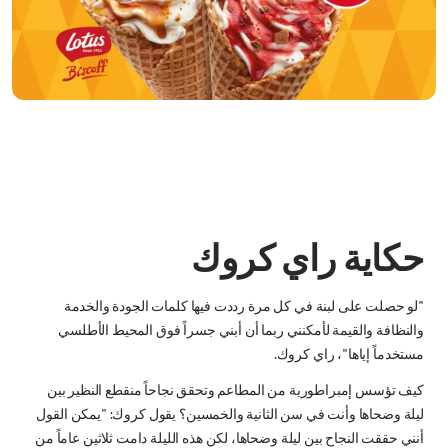
حكاية راي كروك
"لو حصلت على لبنة في كل مرة رددت فيها كلمات الجودة والخدمة
والنظافة والقيمة لأمكنني ربما أن أبني جسراً فوق المحيط الأطلسي
مستخدماً إياها"، راي كروك.
كيف تؤسس إمبراطورية من المطاعم وتحقق نجاحاً منقطع النظير بين
ليلة وضحاها وأنت في سن الثانية والخمسين؟ يقول كروك: "يمكن القول
أنني حققت النجاح بين ليلة وضحاها، لكن هذه الليلة دامت ثلاثين عاماً من