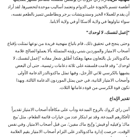
أطعمة تتسم بالجودة على الدوام وتعتمد أساليب موحدة لتحضيرها. لقد أراد
أن يقدم للعملاء الخبز وسندويتشات برجر وبطاطس تتميز بالطعم نفسه،
سواء تناولوها في ولاية ألاسكا أو في ولاية ألاباما.
"إعمل لنفسك، لا لوحدك"
وحتى ينجح في تحقيق ذلك، قام باتباع منهجية فريدة من نوعها تمثلت بإقناع
أصحاب الامتياز والموردين بتبني رؤيته المتمثلة بألا يعملوا لصالح علامة
ماكدونالدز بل بالتعاون معها. وهكذا أطلق شعار مفاده "إعمل لنفسك، لا
لوحدك" وقد قامت فلسفته على ثلاثة دعامات رئيسية، حتى أن البعض
يشبهها بالكرسي ثلاثي الأرجل، وفيها تمثل ماكدونالدز الدعامة الأولى
وأصحاب الامتياز الثانية، في حين يمثل الموردون الدعامة الثالثة. وبهذا
تكون قوة الكرسي من قوة دعاماتها الثلاث.
تقدير الإبداع
آمن راي كروك بالروح المبدعة ودأب على مكافأة أصحاب الامتياز تقديراً
لأفكارهم المبدعة. وقد تم ابتكار عدد من خيارات قائمة الطعام، مثل ’بيج
ماك‘ و’فيليه أو فيش‘ و’إيج ماك مفين‘، من قبل أصحاب الامتياز. وفي نفس
الوقت، حرصت إدارة ماكدونالدز على التزام أصحاب الامتياز بقيم العلامة