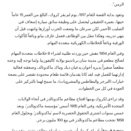
الزمن".
وتعود بداية القصة للعام 1917، يوم لم يقر كروك، البالغ من العمر 15 عاماً
حينها، بعمره الحقيقي ليحصل على وظيفة سائق سيارة إسعاف في
الصليب الأحمر. لكن سرعان ما وضعت الحرب أوزارها وانتهت قبل أن
ينهي تدريبه. وهكذا تنقل بين الوظائف فعمل عازف بيانو وبائعاً للأكواب
الورقية وبائعاً للخلاطات الكهربائية متعددة المهام.
وفي العام 1954 دهش حين وردته طلبية لشراء 8 خلاطات متعددة المهام
لصالح مطعم في مدينة سان برناندينو بولاية كاليفورنيا. ولما توجه إليه وجده
مطعماً صغيراً يديره أخوان يدعيان ديك وماك ماكدونالد، وصعقته فعالية
إدارتهما للعمل فيه. لقد كانا يقدمان قائمة طعام محدودة تقتصر على بضعة
خيارات (البرجر والبطاطس والمشروبات)، ما سمح لهما بالتركيز على
الجودة في كل من الخطوات.
وقد تراءى لكروك يومها افتتاح مطاعم ماكدونالدز في أنحاء الولايات
المتحدة الأمريكية. وفي العام 1955 أسس ’مؤسسة ماكدونالدز‘، وبعد
خمس سنوات اشترى الحقوق الحصرية لاسم ’ماكدونالدز‘. وبحلول العام
1958 نجحت مطاعم ماكدونالدز في بيع 100 مليون برجر.
منهجية فريدة
أراد راي كروك أن يؤسس سلسلة مطاعم تشتهر بتقديمها