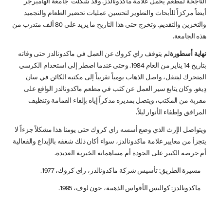
الناجحة لمطعم يحمل علامة ماكدونالدز. وقد شكلت ’جامعة الهامبرجر‘
أيضاً مركزاً للأبحاث والتطوير لتحسين عمليات تحضير الطعام والتجميد
والتخزين والتقديم. وتخرج حتى هذا التاريخ ما يزيد على 80 ألف متدرب من
هذه الجامعة.
نهاية أسطورة
لم يتوقف راي كروك عن العمل في ماكدونالدز حتى وفاته
بتاريخ 14 يناير من العام 1984. وحتى عندما اضطر إلى استخدام الكرسي
المتحرك ليتنقل، واصل الذهاب يومياً تقريباً إلى مكتبه الكائن في سان
دِيغو. وكان يتابع سير العمل عن كثب في مطعم ماكدونالدز الواقع على
مقربة من المكتب، ويتصل بمديره مذكراً إياه بإلقاء القمامة وتنظيف
المرافق وإطفاء الأنوار ليلاً.
ويتواصل الإرث الذي وضع أسسه راي كروك حتى يومنا هذا مشكلاً جزءاً لا
يتجزأ من معايير علامة ماكدونالدز، سواء أكان ذلك شغفه بالإبداع والفعالية
أم حرصه الكبير على الجودة أم مساهماته الخيرية العديدة.
مسيرة الطريق: تأسيس شركة ماكدونالدز، راي كروك، 1977.
ماكدونالدز: كواليس الأقواس الذهبية، جون لوف، 1995.