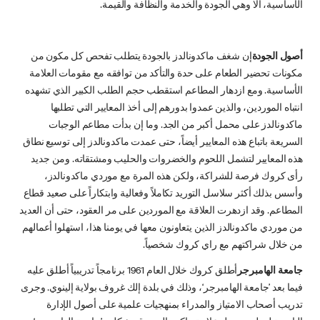
الأساسية، ألا وهي الجودة والخدمة والنظافة والقيمة.
أصول الجودة
إن شغف ماكدونالدز بالجودة يتطلب تفحص كل مكون من
مكونات تحضير الطعام على حدة والتأكد من توافقه مع مقومات العلامة
الأساسية. ومع ازدهار المطاعم استقطب حجم الطلب الكبير الذي تشهده
انتباه الموردين، والذين عمدوا بدورهم إلى أخذ المعايير التي تطلبها
ماكدونالدز على محمل أكبر من الجد. وما إن بدأت مطاعم الوجبات
السريعة باتباع هذه المعايير أيضاً، حتى عمدت ماكدونالدز إلى توسيع نطاق
هذه المعايير لتشمل اللحوم والخضروات والحليب ومشتقاته. ومن جديد
رأى كروك فرصة للشراكة، ولكن هذه المرة مع موردي ماكدونالدز،
وأسس بذلك أكثر سلاسل التوريد تكاملاً وفعالية وابتكاراً على صعيد قطاع
المطاعم. وقد ازدهرت العلاقة مع الموردين على مر العقود، حتى أن العديد
من موردي ماكدونالدز الذين يتعاونون معها في يومنا هذا، استهلوا أعمالهم
من خلال شراكتهم مع راي كروك شخصياً.
جامعة الهامبرجر
أطلق كروك خلال العام 1961 برنامجاً تدريبياً أطلق عليه
فيما بعد ’جامعة الهامبرجر‘، وذلك في بلدة إلك غروف بولاية إلينوي. وجرى
تدريب أصحاب الامتياز والمدراء بمنهجيات علمية على أصول الإدارة